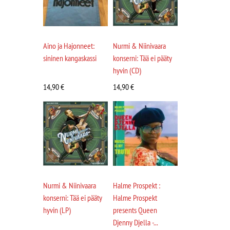
Aino ja Hajonneet:
Nurmi & Niinivaara
sininen kangaskassi
konserni: Tää ei pääty
hyvin (CD)
14,90
€
14,90
€
Nurmi & Niinivaara
Halme Prospekt :
konserni: Tää ei pääty
Halme Prospekt
hyvin (LP)
presents Queen
Djenny Djella -...