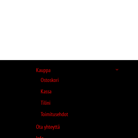
Kauppa
Ostoskori
Kassa
Tilini
Toimitusehdot
Ota yhteyttä