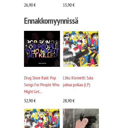
26,90
€
13,90
€
Ennakkomyynnissä
Drug Store Raid: Pop
Litku Klemetti: Sata
Songs For People Who
pahaa poikaa (LP)
Might Get...
32,90
€
28,90
€