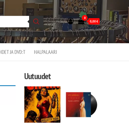
0
0,00
€
EHDET JA DVD:T
HALPALAARI
Uutuudet