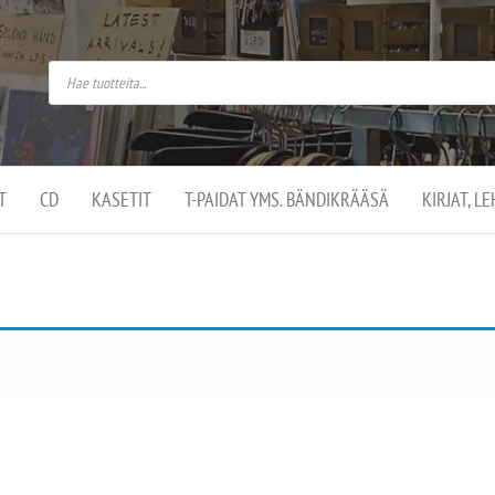
do
arket on
omusaan
t –
ut
ssa
kä
kauppa
ä
lassa
T
CD
KASETIT
T-PAIDAT YMS. BÄNDIKRÄÄSÄ
KIRJAT, L
.