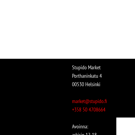
Stupido Market
Porthaninkatu 4
00530 Helsinki
market@stupido.fi
+358 50 4708664
Avoinna:
arkisin 12-18