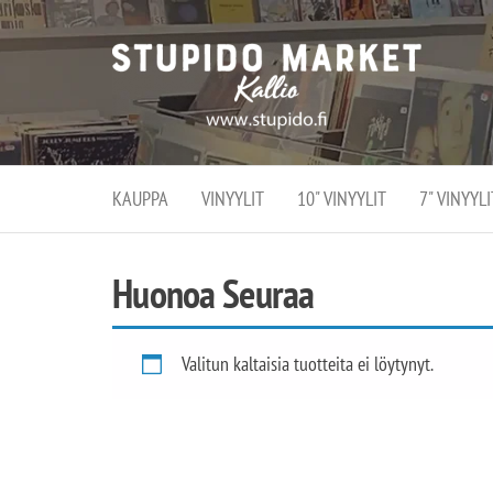
Stupi
Stupido M
vaihtoeht
Marke
erikoistun
verko
verkko- se
kivijalka
ja
Helsingiss
kivija
Kallion
KAUPPA
VINYYLIT
10" VINYYLIT
7" VINYYLI
sydämessä
Huonoa Seuraa
Valitun kaltaisia tuotteita ei löytynyt.