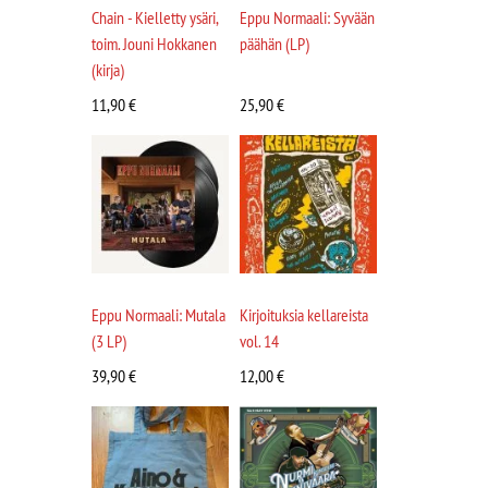
Chain - Kielletty ysäri,
Eppu Normaali: Syvään
toim. Jouni Hokkanen
päähän (LP)
(kirja)
11,90
€
25,90
€
Eppu Normaali: Mutala
Kirjoituksia kellareista
(3 LP)
vol. 14
39,90
€
12,00
€