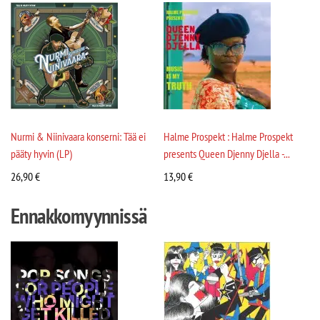
Nurmi & Niinivaara konserni: Tää ei
Halme Prospekt : Halme Prospekt
pääty hyvin (LP)
presents Queen Djenny Djella -...
26,90
€
13,90
€
Ennakkomyynnissä