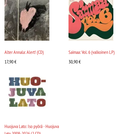
Alter Annala: Alert! (CD)
Saimaa: Vol. 6 (valkoinen LP)
17,90
€
30,90
€
Huojuva Lato: Iso pyörä - Huojuva
lato 2008-2026 (2 CD)