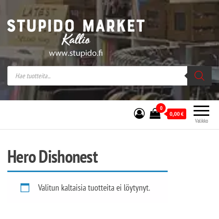
Stupido Market – verkossa ja kivijalassa
Stupido Market on vaihtoehtomusaan
erikoistunut verkko- sekä
kivijalkakauppa Helsingissä Kallion
sydämessä.
0
0,00
€
Valikko
Hero Dishonest
Valitun kaltaisia tuotteita ei löytynyt.