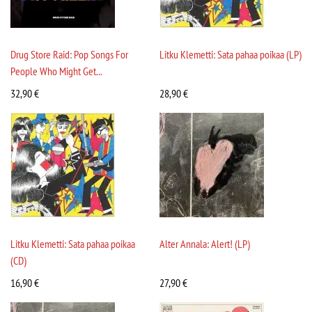
Drug Store Raid: Pop Songs For
Litku Klemetti: Sata pahaa poikaa (LP)
People Who Might Get...
32,90
€
28,90
€
Litku Klemetti: Sata pahaa poikaa
Alter Annala: Alert! (LP)
(CD)
16,90
€
27,90
€