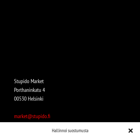
Stupido Market
Porthaninkatu 4
00530 Helsinki
market@stupido.fi
+358 50 4708664
Hallinnoi suostumusta