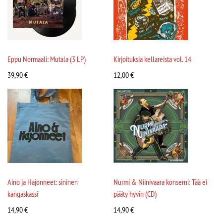
Eppu Normaali: Mutala (3 LP)
Kirjoituksia kellareista vol. 14
39,90
€
12,00
€
Aino ja Hajonneet: sininen
Nurmi & Niinivaara konserni: Tää ei
kangaskassi
pääty hyvin (CD)
14,90
€
14,90
€