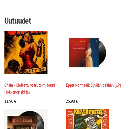
Uutuudet
Chain - Kielletty ysäri, toim. Jouni
Eppu Normaali: Syvään päähän (LP)
Hokkanen (kirja)
11,90
€
25,90
€