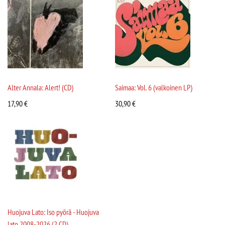
Alter Annala: Alert! (CD)
Saimaa: Vol. 6 (valkoinen LP)
17,90
€
30,90
€
Huojuva Lato: Iso pyörä - Huojuva
lato 2008-2026 (2 CD)