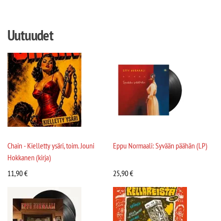
Uutuudet
Chain - Kielletty ysäri, toim. Jouni
Eppu Normaali: Syvään päähän (LP)
Hokkanen (kirja)
11,90
€
25,90
€