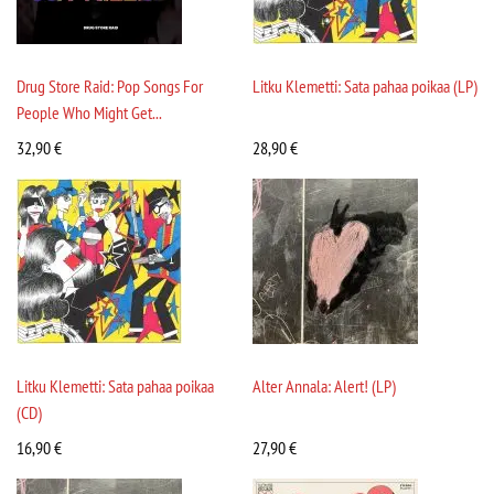
Drug Store Raid: Pop Songs For
Litku Klemetti: Sata pahaa poikaa (LP)
People Who Might Get...
32,90
€
28,90
€
Litku Klemetti: Sata pahaa poikaa
Alter Annala: Alert! (LP)
(CD)
16,90
€
27,90
€