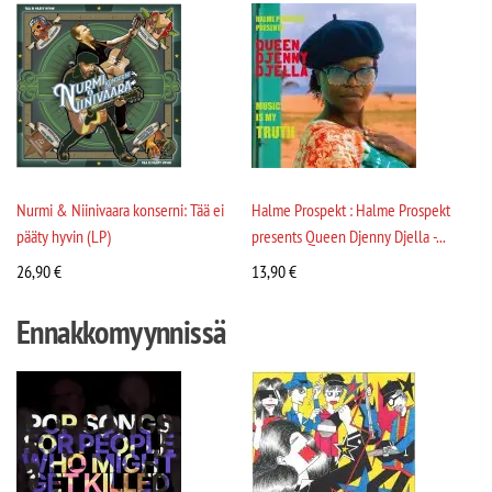
Nurmi & Niinivaara konserni: Tää ei
Halme Prospekt : Halme Prospekt
pääty hyvin (LP)
presents Queen Djenny Djella -...
26,90
€
13,90
€
Ennakkomyynnissä