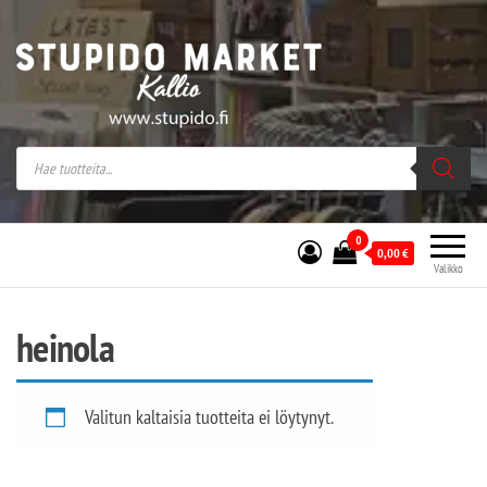
Stupido Market – verkossa ja kivijalassa
Stupido Market on vaihtoehtomusaan
erikoistunut verkko- sekä
kivijalkakauppa Helsingissä Kallion
sydämessä.
0
0,00
€
Valikko
heinola
Valitun kaltaisia tuotteita ei löytynyt.