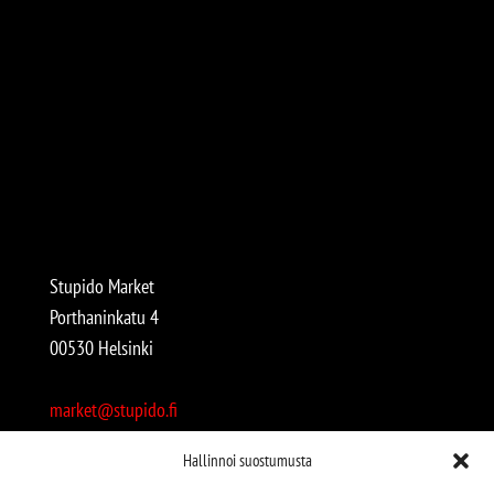
Stupido Market
Porthaninkatu 4
00530 Helsinki
market@stupido.fi
+358 50 4708664
Hallinnoi suostumusta