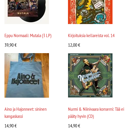
Eppu Normaali: Mutala (3 LP)
Kirjoituksia kellareista vol. 14
39,90
€
12,00
€
Aino ja Hajonneet: sininen
Nurmi & Niinivaara konserni: Tää ei
kangaskassi
pääty hyvin (CD)
14,90
€
14,90
€