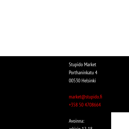
Stupido Market
Porthaninkatu 4
00530 Helsinki
market@stupido.fi
+358 50 4708664
Avoinna:
arkisin 12-18