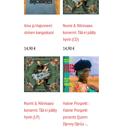
Aino ja Hajonneet:
Nurmi & Niinivaara
sininen kangaskassi
konserni: Tää ei pääty
hyvin (CD)
14,90
€
14,90
€
Nurmi & Niinivaara
Halme Prospekt :
konserni: Tää ei pääty
Halme Prospekt
hyvin (LP)
presents Queen
Djenny Djella -...