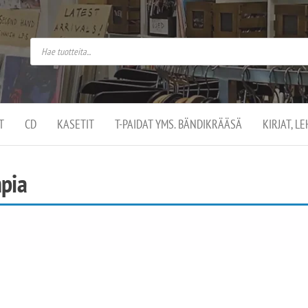
do
arket on
omusaan
t –
ut
ssa
kä
kauppa
ä
lassa
T
CD
KASETIT
T-PAIDAT YMS. BÄNDIKRÄÄSÄ
KIRJAT, L
.
mpia