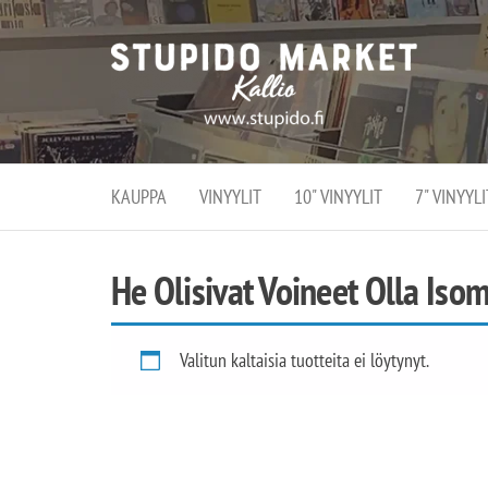
Stupi
Stupido M
vaihtoeht
Marke
erikoistun
verko
verkko- se
kivijalka
ja
Helsingiss
kivija
Kallion
KAUPPA
VINYYLIT
10" VINYYLIT
7" VINYYLI
sydämessä
He Olisivat Voineet Olla Iso
Valitun kaltaisia tuotteita ei löytynyt.