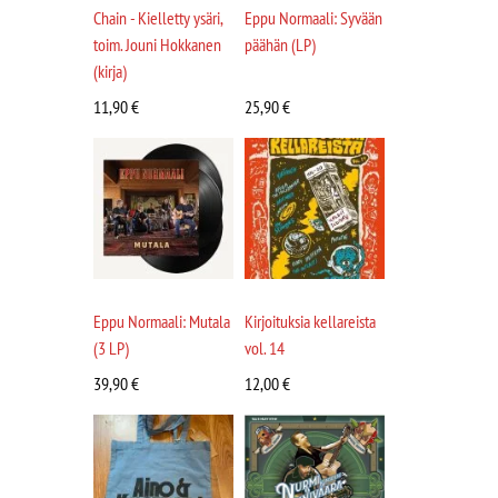
Chain - Kielletty ysäri,
Eppu Normaali: Syvään
toim. Jouni Hokkanen
päähän (LP)
(kirja)
11,90
€
25,90
€
Eppu Normaali: Mutala
Kirjoituksia kellareista
(3 LP)
vol. 14
39,90
€
12,00
€