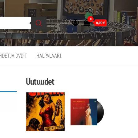
0
0,00
€
EHDET JA DVD:T
HALPALAARI
Uutuudet