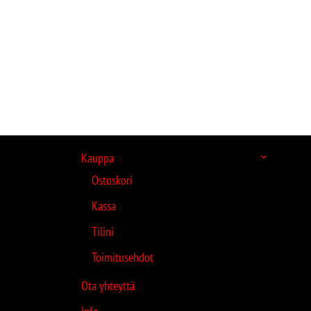
Kauppa
Ostoskori
Kassa
Tilini
Toimitusehdot
Ota yhteyttä