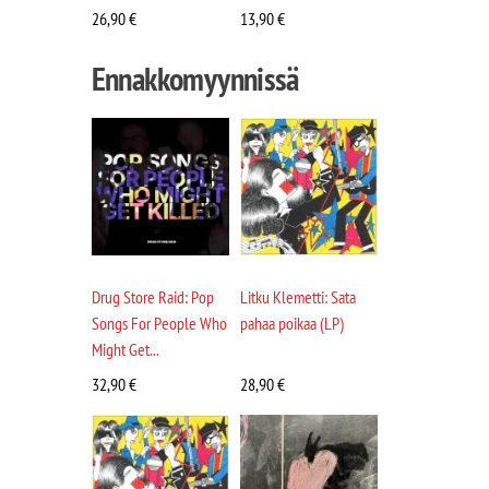
26,90
€
13,90
€
Ennakkomyynnissä
Drug Store Raid: Pop
Litku Klemetti: Sata
Songs For People Who
pahaa poikaa (LP)
Might Get...
32,90
€
28,90
€