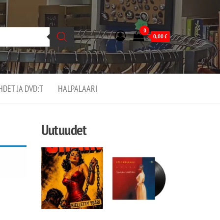
0
0,00
€
EHDET JA DVD:T
HALPALAARI
Uutuudet