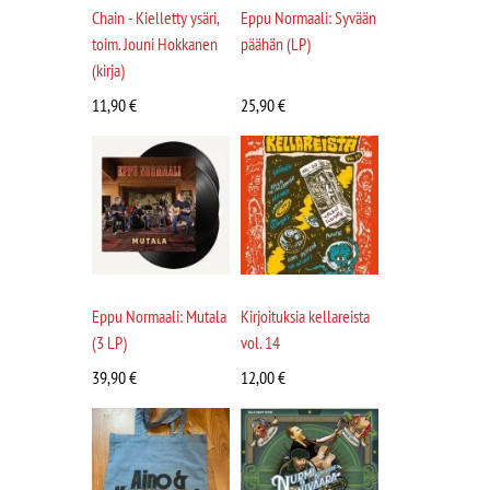
Chain - Kielletty ysäri,
Eppu Normaali: Syvään
toim. Jouni Hokkanen
päähän (LP)
(kirja)
11,90
€
25,90
€
Eppu Normaali: Mutala
Kirjoituksia kellareista
(3 LP)
vol. 14
39,90
€
12,00
€