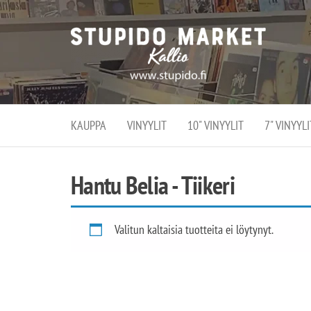
Stupi
Stupido M
vaihtoeht
Marke
erikoistun
verko
verkko- se
kivijalka
ja
Helsingiss
kivija
Kallion
KAUPPA
VINYYLIT
10" VINYYLIT
7" VINYYLI
sydämessä
Hantu Belia - Tiikeri
Valitun kaltaisia tuotteita ei löytynyt.