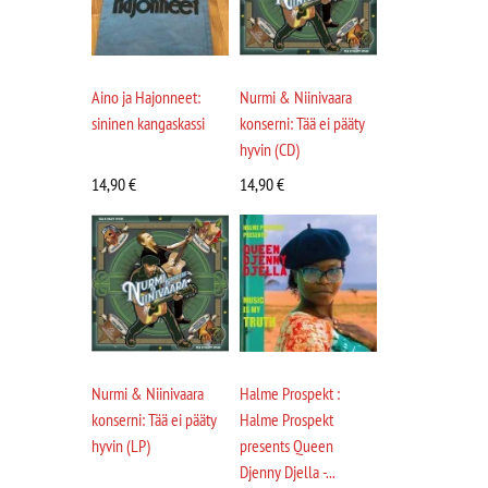
Aino ja Hajonneet:
Nurmi & Niinivaara
sininen kangaskassi
konserni: Tää ei pääty
hyvin (CD)
14,90
€
14,90
€
Nurmi & Niinivaara
Halme Prospekt :
konserni: Tää ei pääty
Halme Prospekt
hyvin (LP)
presents Queen
Djenny Djella -...