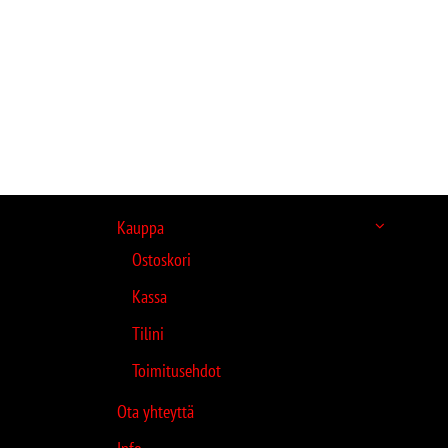
Kauppa
Ostoskori
Kassa
Tilini
Toimitusehdot
Ota yhteyttä