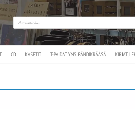
do
arket on
omusaan
t –
ut
ssa
kä
kauppa
ä
lassa
T
CD
KASETIT
T-PAIDAT YMS. BÄNDIKRÄÄSÄ
KIRJAT, L
.