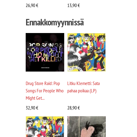
26,90
€
13,90
€
Ennakkomyynnissä
Drug Store Raid: Pop
Litku Klemetti: Sata
Songs For People Who
pahaa poikaa (LP)
Might Get...
32,90
€
28,90
€