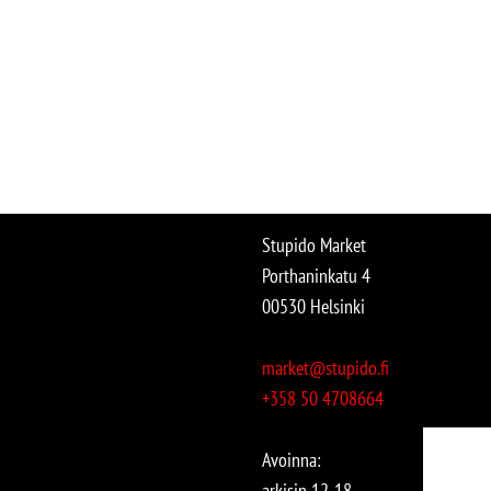
Stupido Market
Porthaninkatu 4
00530 Helsinki
market@stupido.fi
+358 50 4708664
Avoinna:
arkisin 12-18