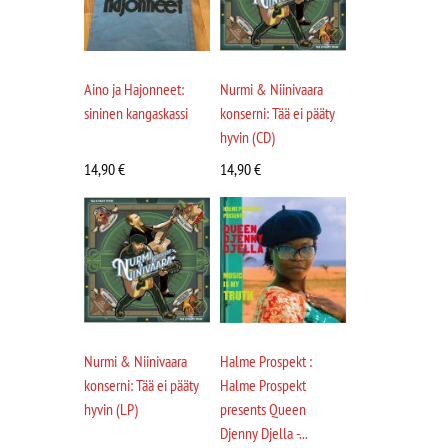
Aino ja Hajonneet:
Nurmi & Niinivaara
sininen kangaskassi
konserni: Tää ei pääty
hyvin (CD)
14,90
€
14,90
€
Nurmi & Niinivaara
Halme Prospekt :
konserni: Tää ei pääty
Halme Prospekt
hyvin (LP)
presents Queen
Djenny Djella -...