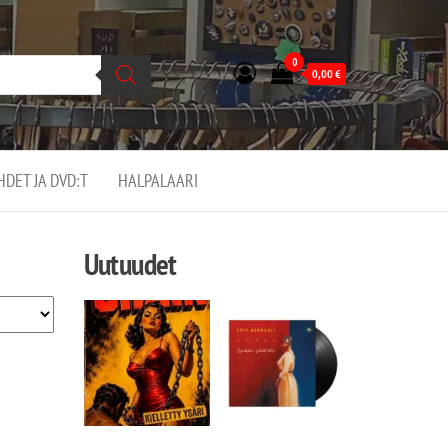
0
0,00
€
EHDET JA DVD:T
HALPALAARI
Uutuudet