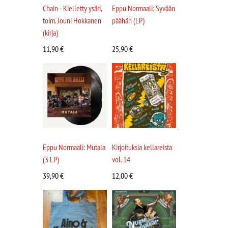
Chain - Kielletty ysäri,
Eppu Normaali: Syvään
toim. Jouni Hokkanen
päähän (LP)
(kirja)
11,90
€
25,90
€
Eppu Normaali: Mutala
Kirjoituksia kellareista
(3 LP)
vol. 14
39,90
€
12,00
€