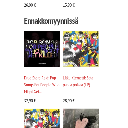
26,90
€
13,90
€
Ennakkomyynnissä
Drug Store Raid: Pop
Litku Klemetti: Sata
Songs For People Who
pahaa poikaa (LP)
Might Get...
32,90
€
28,90
€