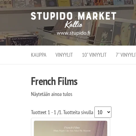
Stupi
Stupido M
vaihtoeht
Marke
erikoistun
verko
verkko- se
kivijalka
ja
Helsingiss
kivija
Kallion
KAUPPA
VINYYLIT
10" VINYYLIT
7" VINYYLI
sydämessä
French Films
Näytetään ainoa tulos
Tuotteet
1 - 1
/
1
. Tuotteita sivulla