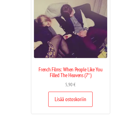
French Films: When People Like You
Filled The Heavens (7″)
5,90
€
Lisää ostoskoriin