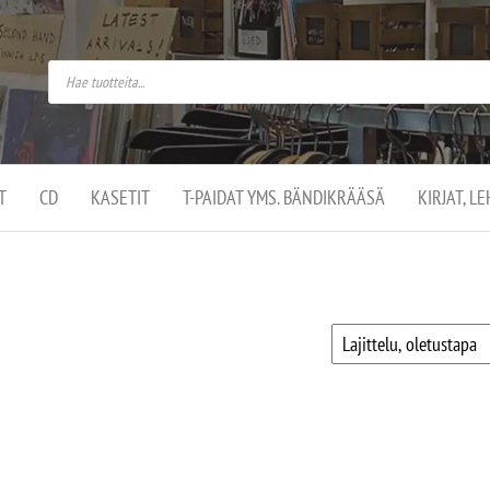
do
arket on
omusaan
t –
ut
ssa
kä
kauppa
ä
lassa
T
CD
KASETIT
T-PAIDAT YMS. BÄNDIKRÄÄSÄ
KIRJAT, L
.