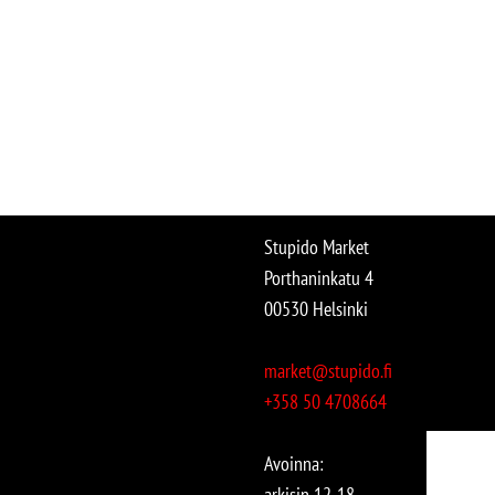
Stupido Market
Porthaninkatu 4
00530 Helsinki
market@stupido.fi
+358 50 4708664
Avoinna:
arkisin 12-18