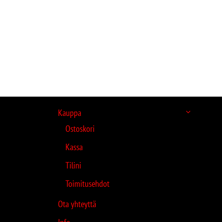
Kauppa
Ostoskori
Kassa
Tilini
Toimitusehdot
Ota yhteyttä