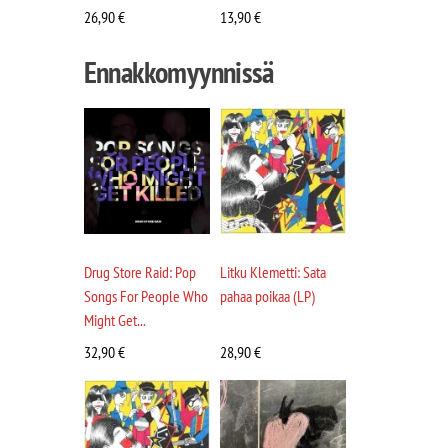
26,90
€
13,90
€
Ennakkomyynnissä
Drug Store Raid: Pop
Litku Klemetti: Sata
Songs For People Who
pahaa poikaa (LP)
Might Get...
32,90
€
28,90
€