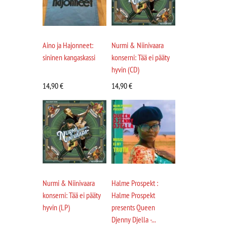
Aino ja Hajonneet:
Nurmi & Niinivaara
sininen kangaskassi
konserni: Tää ei pääty
hyvin (CD)
14,90
€
14,90
€
Nurmi & Niinivaara
Halme Prospekt :
konserni: Tää ei pääty
Halme Prospekt
hyvin (LP)
presents Queen
Djenny Djella -...