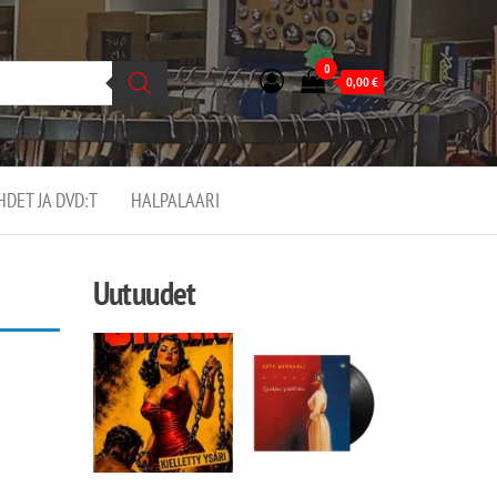
0
0,00
€
EHDET JA DVD:T
HALPALAARI
Uutuudet