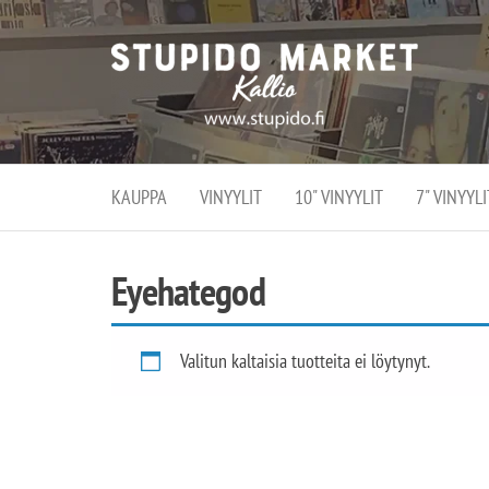
Stupi
Stupido M
vaihtoeht
Marke
erikoistun
verko
verkko- se
kivijalka
ja
Helsingiss
kivija
Kallion
KAUPPA
VINYYLIT
10" VINYYLIT
7" VINYYLI
sydämessä
Eyehategod
Valitun kaltaisia tuotteita ei löytynyt.