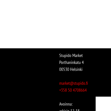
Stupido Market
Porthaninkatu 4
00530 Helsinki
market@stupido.fi
+358 50 4708664
Avoinna:
arkisin 12-18