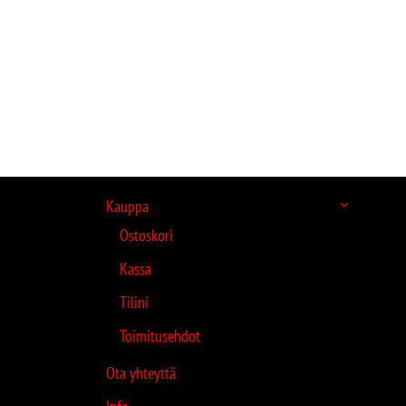
Kauppa
Ostoskori
Kassa
Tilini
Toimitusehdot
Ota yhteyttä