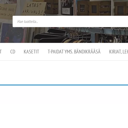
do
arket on
omusaan
t –
ut
ssa
kä
kauppa
ä
lassa
T
CD
KASETIT
T-PAIDAT YMS. BÄNDIKRÄÄSÄ
KIRJAT, L
.