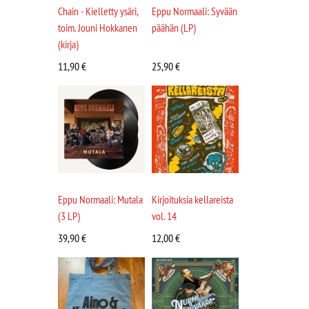
Chain - Kielletty ysäri,
Eppu Normaali: Syvään
toim. Jouni Hokkanen
päähän (LP)
(kirja)
11,90
€
25,90
€
Eppu Normaali: Mutala
Kirjoituksia kellareista
(3 LP)
vol. 14
39,90
€
12,00
€