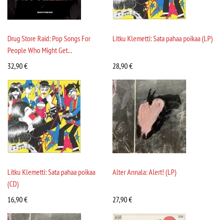
Drug Store Raid: Pop Songs For
Litku Klemetti: Sata pahaa poikaa (LP)
People Who Might Get...
32,90
€
28,90
€
Litku Klemetti: Sata pahaa poikaa
Alter Annala: Alert! (LP)
(CD)
16,90
€
27,90
€