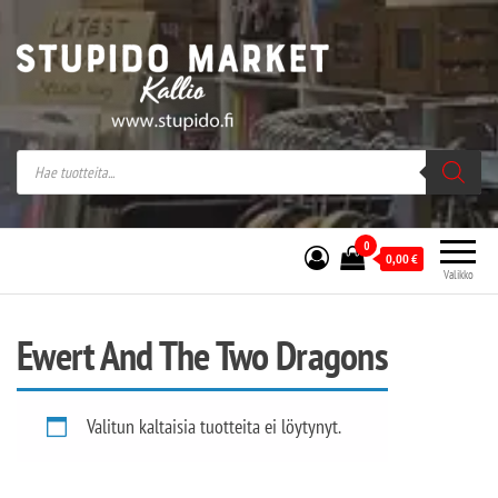
Stupido Market – verkossa ja kivijalassa
Stupido Market on vaihtoehtomusaan
erikoistunut verkko- sekä
kivijalkakauppa Helsingissä Kallion
sydämessä.
0
0,00
€
Valikko
Ewert And The Two Dragons
Valitun kaltaisia tuotteita ei löytynyt.