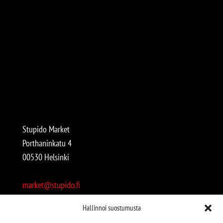
Stupido Market
Porthaninkatu 4
00530 Helsinki
market@stupido.fi
+358 50 4708664
Hallinnoi suostumusta