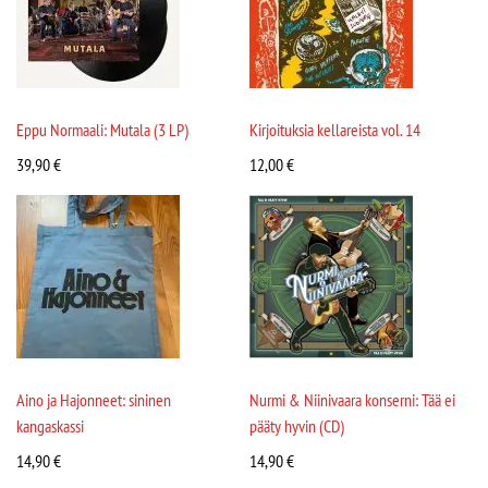
Eppu Normaali: Mutala (3 LP)
Kirjoituksia kellareista vol. 14
39,90
€
12,00
€
Aino ja Hajonneet: sininen
Nurmi & Niinivaara konserni: Tää ei
kangaskassi
pääty hyvin (CD)
14,90
€
14,90
€