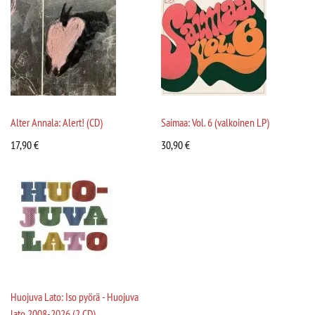
Alter Annala: Alert! (CD)
Saimaa: Vol. 6 (valkoinen LP)
17,90
€
30,90
€
Huojuva Lato: Iso pyörä - Huojuva
lato 2008-2026 (2 CD)