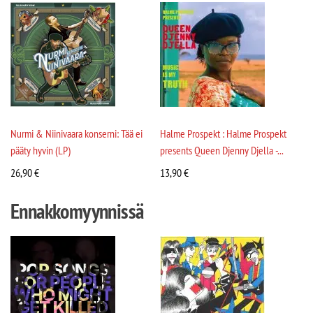
Nurmi & Niinivaara konserni: Tää ei
Halme Prospekt : Halme Prospekt
pääty hyvin (LP)
presents Queen Djenny Djella -...
26,90
€
13,90
€
Ennakkomyynnissä