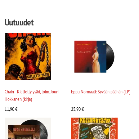
Uutuudet
Chain - Kielletty ysäri, toim. Jouni
Eppu Normaali: Syvään päähän (LP)
Hokkanen (kirja)
11,90
€
25,90
€