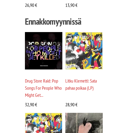
26,90
€
13,90
€
Ennakkomyynnissä
Drug Store Raid: Pop
Litku Klemetti: Sata
Songs For People Who
pahaa poikaa (LP)
Might Get...
32,90
€
28,90
€