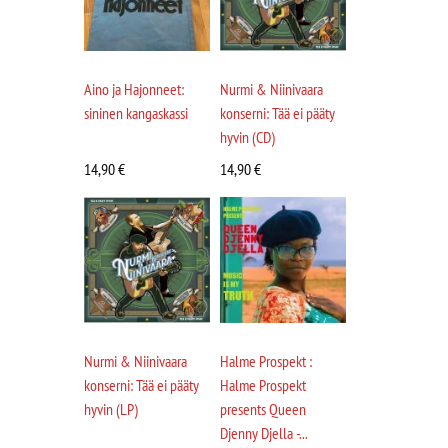
Aino ja Hajonneet:
Nurmi & Niinivaara
sininen kangaskassi
konserni: Tää ei pääty
hyvin (CD)
14,90
€
14,90
€
Nurmi & Niinivaara
Halme Prospekt :
konserni: Tää ei pääty
Halme Prospekt
hyvin (LP)
presents Queen
Djenny Djella -...