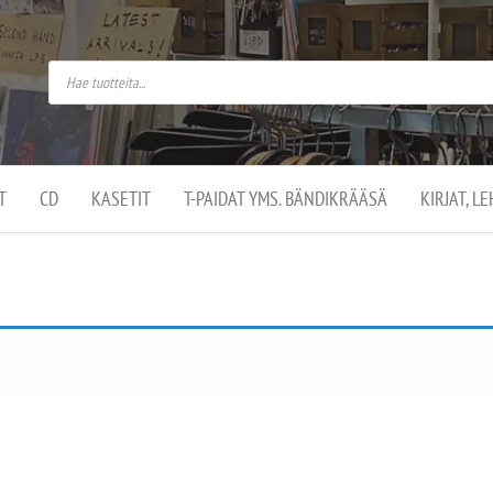
do
arket on
omusaan
t –
ut
ssa
kä
kauppa
ä
lassa
T
CD
KASETIT
T-PAIDAT YMS. BÄNDIKRÄÄSÄ
KIRJAT, L
.