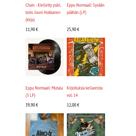
Chain - Kielletty ysäri,
Eppu Normaali: Syvään
toim. Jouni Hokkanen
päähän (LP)
(kirja)
11,90
€
25,90
€
Eppu Normaali: Mutala
Kirjoituksia kellareista
(3 LP)
vol. 14
39,90
€
12,00
€