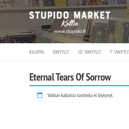
Stupi
Stupido M
vaihtoeht
Marke
erikoistun
verko
verkko- se
kivijalka
ja
Helsingiss
kivija
Kallion
KAUPPA
VINYYLIT
10" VINYYLIT
7" VINYYLI
sydämessä
Eternal Tears Of Sorrow
Valitun kaltaisia tuotteita ei löytynyt.