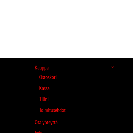
Kauppa
Ostoskori
Kassa
Tilini
Toimitusehdot
Ota yhteyttä