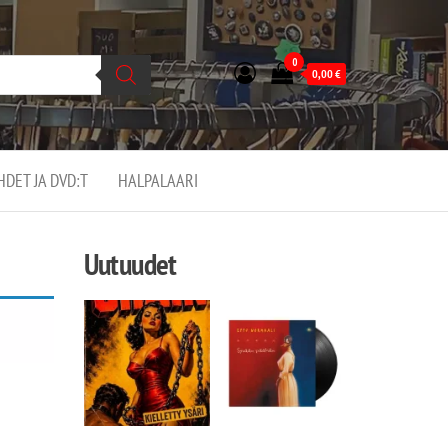
0
0,00
€
EHDET JA DVD:T
HALPALAARI
Uutuudet