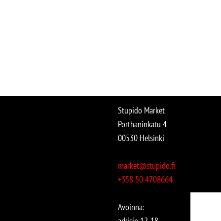
Stupido Market
Porthaninkatu 4
00530 Helsinki
market@stupido.fi
+358 50 4708664
Avoinna:
arkisin 12-18