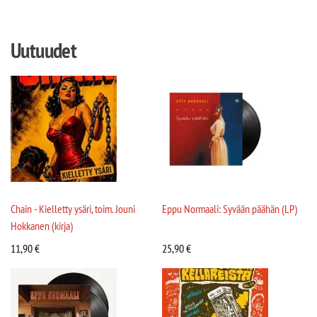
Uutuudet
Chain - Kielletty ysäri, toim. Jouni
Eppu Normaali: Syvään päähän (LP)
Hokkanen (kirja)
11,90
€
25,90
€