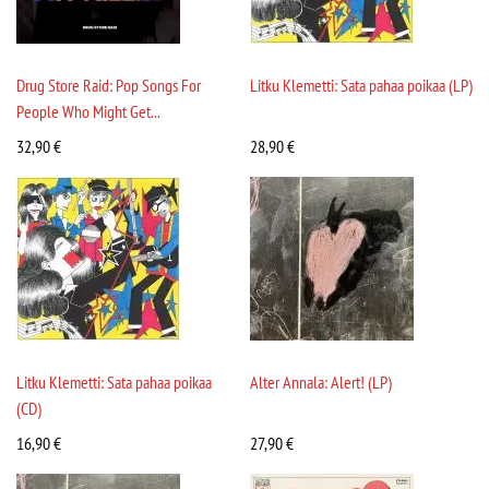
Drug Store Raid: Pop Songs For
Litku Klemetti: Sata pahaa poikaa (LP)
People Who Might Get...
32,90
€
28,90
€
Litku Klemetti: Sata pahaa poikaa
Alter Annala: Alert! (LP)
(CD)
16,90
€
27,90
€