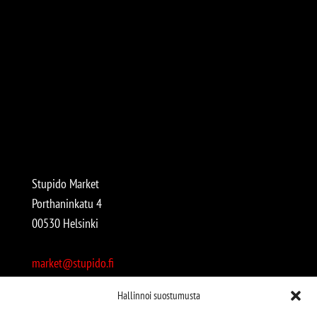
Stupido Market
Porthaninkatu 4
00530 Helsinki
market@stupido.fi
+358 50 4708664
Hallinnoi suostumusta