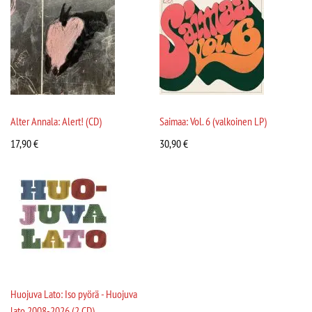
Alter Annala: Alert! (CD)
Saimaa: Vol. 6 (valkoinen LP)
17,90
€
30,90
€
Huojuva Lato: Iso pyörä - Huojuva
lato 2008-2026 (2 CD)