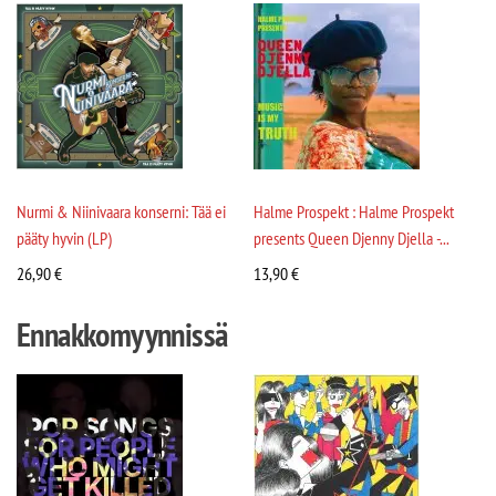
Nurmi & Niinivaara konserni: Tää ei
Halme Prospekt : Halme Prospekt
pääty hyvin (LP)
presents Queen Djenny Djella -...
26,90
€
13,90
€
Ennakkomyynnissä