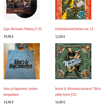
Eppu Normaali: Mutala (3 LP)
Kirjoituksia kellareista vol. 14
39,90
€
12,00
€
Aino ja Hajonneet: sininen
Nurmi & Niinivaara konserni: Tää ei
kangaskassi
pääty hyvin (CD)
14,90
€
14,90
€