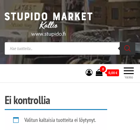
Stupido Market – verkossa ja kivijalassa
Stupido Market on vaihtoehtomusaan
erikoistunut verkko- sekä
kivijalkakauppa Helsingissä Kallion
sydämessä.
0
0,00
€
Valikko
Ei kontrollia
Valitun kaltaisia tuotteita ei löytynyt.