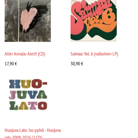
Alter Annala: Alert! (CD)
Saimaa: Vol. 6 (valkoinen LP)
17,90
€
30,90
€
Huojuva Lato: Iso pyörä - Huojuva
lato 2008-2026 (2 CD)