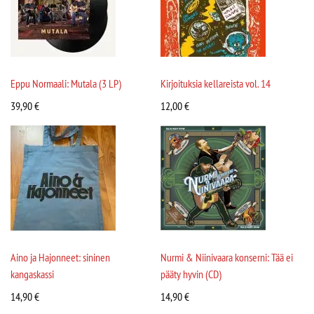
Eppu Normaali: Mutala (3 LP)
Kirjoituksia kellareista vol. 14
39,90
€
12,00
€
Aino ja Hajonneet: sininen
Nurmi & Niinivaara konserni: Tää ei
kangaskassi
pääty hyvin (CD)
14,90
€
14,90
€