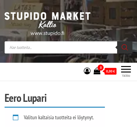
Stupido Market – verkossa ja kivijalassa
Stupido Market on vaihtoehtomusaan
erikoistunut verkko- sekä
kivijalkakauppa Helsingissä Kallion
sydämessä.
0
0,00
€
Valikko
Eero Lupari
Valitun kaltaisia tuotteita ei löytynyt.