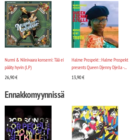
Nurmi & Niinivaara konserni: Tää ei
Halme Prospekt : Halme Prospekt
pääty hyvin (LP)
presents Queen Djenny Djella -...
26,90
€
13,90
€
Ennakkomyynnissä