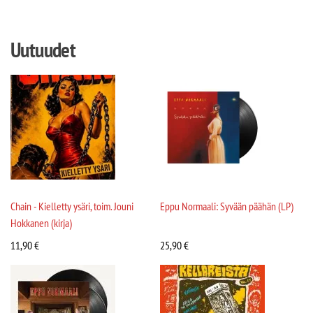
Uutuudet
Chain - Kielletty ysäri, toim. Jouni
Eppu Normaali: Syvään päähän (LP)
Hokkanen (kirja)
11,90
€
25,90
€