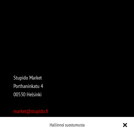
Stupido Market
Porthaninkatu 4
00530 Helsinki
market@stupido.fi
+358 50 4708664
Hallinnoi suostumusta