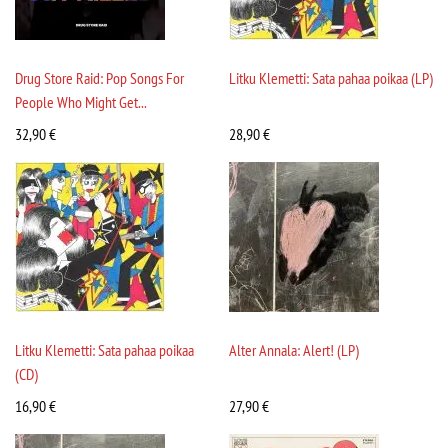
Drug Store Raid: Pop Songs For
Litku Klemetti: Sata pahaa poikaa (LP)
People Who Might Get...
32,90
€
28,90
€
Litku Klemetti: Sata pahaa poikaa
Alter Annala: Alert! (LP)
(CD)
16,90
€
27,90
€