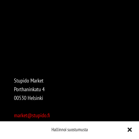
Stupido Market
Porthaninkatu 4
00530 Helsinki
market@stupido.fi
+358 50 4708664
Hallinnoi suostumusta