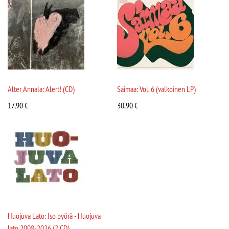
Alter Annala: Alert! (CD)
Saimaa: Vol. 6 (valkoinen LP)
17,90
€
30,90
€
Huojuva Lato: Iso pyörä - Huojuva
lato 2008-2026 (2 CD)