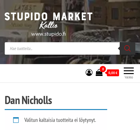
Stupido Market – verkossa ja kivijalassa
Stupido Market on vaihtoehtomusaan
erikoistunut verkko- sekä
kivijalkakauppa Helsingissä Kallion
sydämessä.
0
0,00
€
Valikko
Dan Nicholls
Valitun kaltaisia tuotteita ei löytynyt.