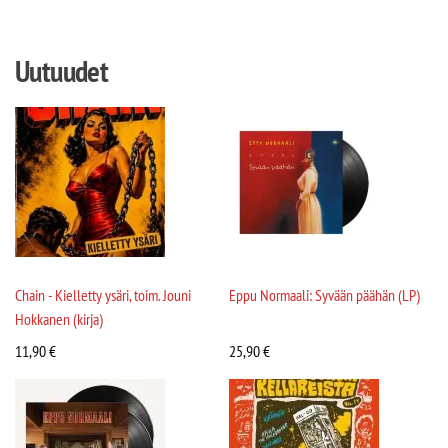
Uutuudet
Chain - Kielletty ysäri, toim. Jouni
Eppu Normaali: Syvään päähän (LP)
Hokkanen (kirja)
11,90
€
25,90
€