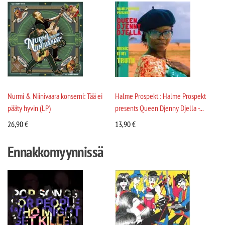
Nurmi & Niinivaara konserni: Tää ei
Halme Prospekt : Halme Prospekt
pääty hyvin (LP)
presents Queen Djenny Djella -...
26,90
€
13,90
€
Ennakkomyynnissä