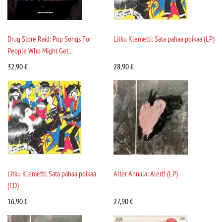
Drug Store Raid: Pop Songs For
Litku Klemetti: Sata pahaa poikaa (LP)
People Who Might Get...
32,90
€
28,90
€
Litku Klemetti: Sata pahaa poikaa
Alter Annala: Alert! (LP)
(CD)
16,90
€
27,90
€