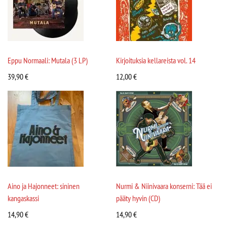
Eppu Normaali: Mutala (3 LP)
Kirjoituksia kellareista vol. 14
39,90
€
12,00
€
Aino ja Hajonneet: sininen
Nurmi & Niinivaara konserni: Tää ei
kangaskassi
pääty hyvin (CD)
14,90
€
14,90
€