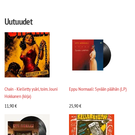
Uutuudet
Chain - Kielletty ysäri, toim. Jouni
Eppu Normaali: Syvään päähän (LP)
Hokkanen (kirja)
11,90
€
25,90
€