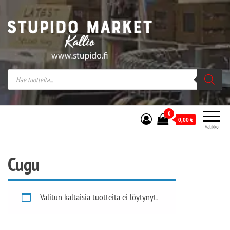
Stupido Market – verkossa ja kivijalassa
Stupido Market on vaihtoehtomusaan
erikoistunut verkko- sekä
kivijalkakauppa Helsingissä Kallion
sydämessä.
0
0,00
€
Valikko
Cugu
Valitun kaltaisia tuotteita ei löytynyt.