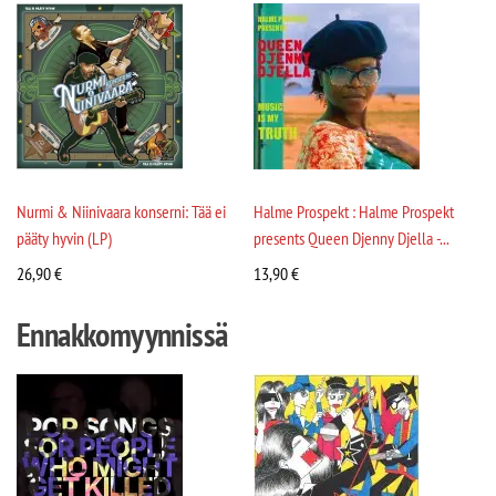
Nurmi & Niinivaara konserni: Tää ei
Halme Prospekt : Halme Prospekt
pääty hyvin (LP)
presents Queen Djenny Djella -...
26,90
€
13,90
€
Ennakkomyynnissä