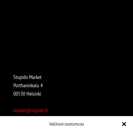
Stupido Market
Porthaninkatu 4
00530 Helsinki
market@stupido.fi
+358 50 4708664
Hallinnoi suostumusta