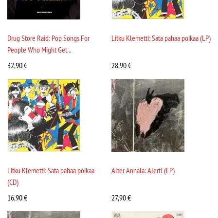
Drug Store Raid: Pop Songs For
Litku Klemetti: Sata pahaa poikaa (LP)
People Who Might Get...
32,90
€
28,90
€
Litku Klemetti: Sata pahaa poikaa
Alter Annala: Alert! (LP)
(CD)
16,90
€
27,90
€