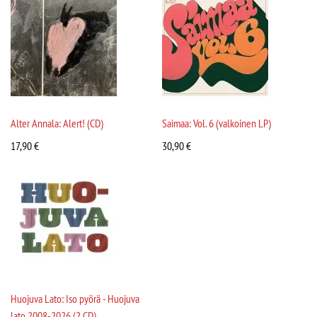
Alter Annala: Alert! (CD)
Saimaa: Vol. 6 (valkoinen LP)
17,90
€
30,90
€
Huojuva Lato: Iso pyörä - Huojuva
lato 2008-2026 (2 CD)