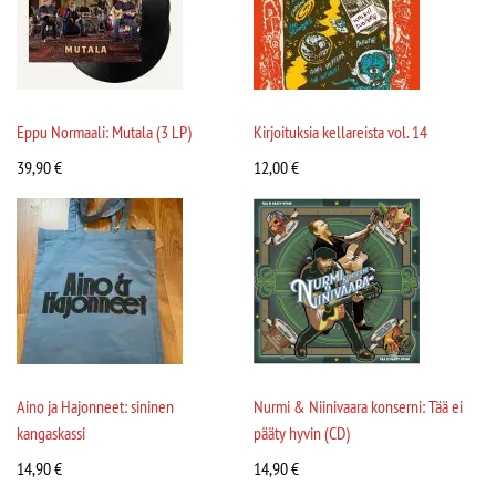
Eppu Normaali: Mutala (3 LP)
Kirjoituksia kellareista vol. 14
39,90
€
12,00
€
Aino ja Hajonneet: sininen
Nurmi & Niinivaara konserni: Tää ei
kangaskassi
pääty hyvin (CD)
14,90
€
14,90
€