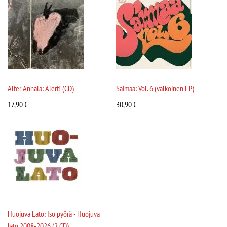
Alter Annala: Alert! (CD)
Saimaa: Vol. 6 (valkoinen LP)
17,90
€
30,90
€
Huojuva Lato: Iso pyörä - Huojuva
lato 2008-2026 (2 CD)