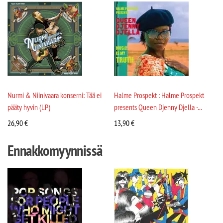
Nurmi & Niinivaara konserni: Tää ei
Halme Prospekt : Halme Prospekt
pääty hyvin (LP)
presents Queen Djenny Djella -...
26,90
€
13,90
€
Ennakkomyynnissä