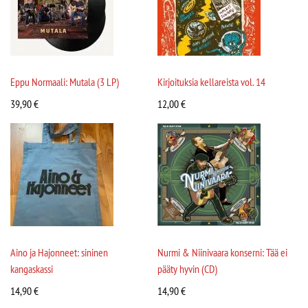
Eppu Normaali: Mutala (3 LP)
Kirjoituksia kellareista vol. 14
39,90
€
12,00
€
Aino ja Hajonneet: sininen
Nurmi & Niinivaara konserni: Tää ei
kangaskassi
pääty hyvin (CD)
14,90
€
14,90
€