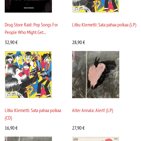
Drug Store Raid: Pop Songs For
Litku Klemetti: Sata pahaa poikaa (LP)
People Who Might Get...
32,90
€
28,90
€
Litku Klemetti: Sata pahaa poikaa
Alter Annala: Alert! (LP)
(CD)
16,90
€
27,90
€