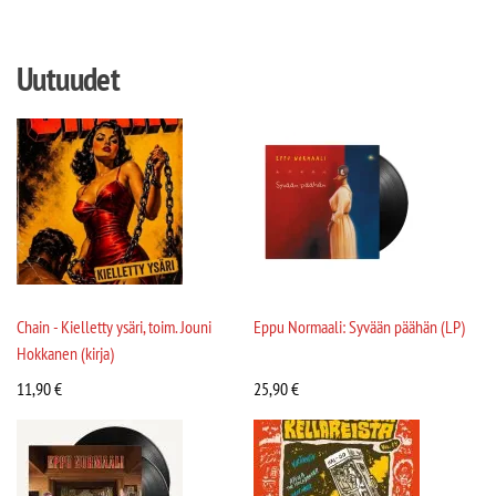
Uutuudet
Chain - Kielletty ysäri, toim. Jouni
Eppu Normaali: Syvään päähän (LP)
Hokkanen (kirja)
11,90
€
25,90
€