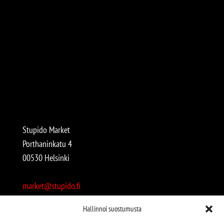
Stupido Market
Porthaninkatu 4
00530 Helsinki
market@stupido.fi
+358 50 4708664
Hallinnoi suostumusta