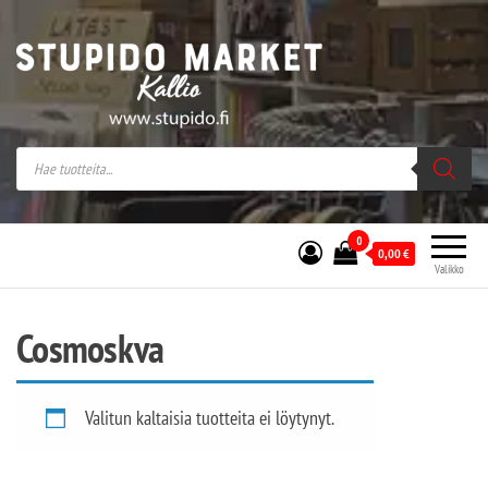
Stupido Market – verkossa ja kivijalassa
Stupido Market on vaihtoehtomusaan
erikoistunut verkko- sekä
kivijalkakauppa Helsingissä Kallion
sydämessä.
0
0,00
€
Valikko
Cosmoskva
Valitun kaltaisia tuotteita ei löytynyt.