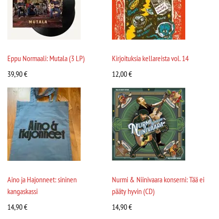
Eppu Normaali: Mutala (3 LP)
Kirjoituksia kellareista vol. 14
39,90
€
12,00
€
Aino ja Hajonneet: sininen
Nurmi & Niinivaara konserni: Tää ei
kangaskassi
pääty hyvin (CD)
14,90
€
14,90
€