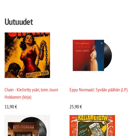
Uutuudet
Chain - Kielletty ysäri, toim. Jouni
Eppu Normaali: Syvään päähän (LP)
Hokkanen (kirja)
11,90
€
25,90
€