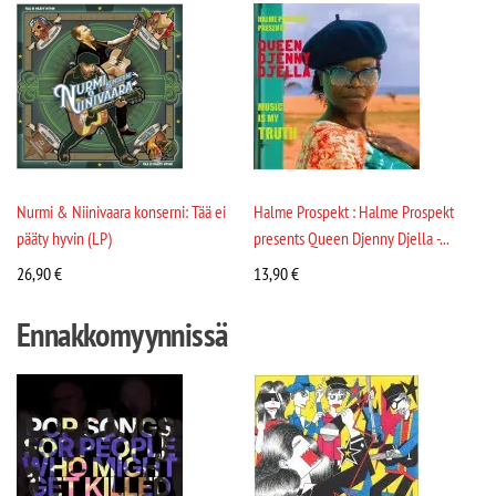
Nurmi & Niinivaara konserni: Tää ei
Halme Prospekt : Halme Prospekt
pääty hyvin (LP)
presents Queen Djenny Djella -...
26,90
€
13,90
€
Ennakkomyynnissä