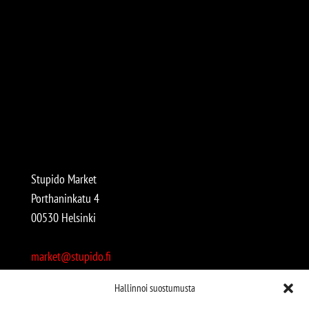
Stupido Market
Porthaninkatu 4
00530 Helsinki
market@stupido.fi
+358 50 4708664
Hallinnoi suostumusta