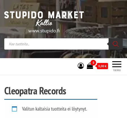
Stupido Market – verkossa ja kivijalassa
Stupido Market on vaihtoehtomusaan
erikoistunut verkko- sekä
kivijalkakauppa Helsingissä Kallion
sydämessä.
0
0,00
€
Valikko
Cleopatra Records
Valitun kaltaisia tuotteita ei löytynyt.