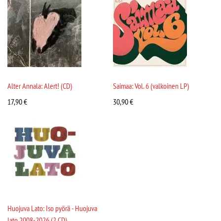
Alter Annala: Alert! (CD)
Saimaa: Vol. 6 (valkoinen LP)
17,90
€
30,90
€
Huojuva Lato: Iso pyörä - Huojuva
lato 2008-2026 (2 CD)