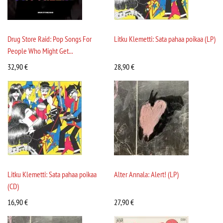
Drug Store Raid: Pop Songs For
Litku Klemetti: Sata pahaa poikaa (LP)
People Who Might Get...
32,90
€
28,90
€
Litku Klemetti: Sata pahaa poikaa
Alter Annala: Alert! (LP)
(CD)
16,90
€
27,90
€