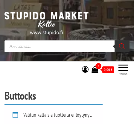
Stupido Market – verkossa ja kivijalassa
Stupido Market on vaihtoehtomusaan
erikoistunut verkko- sekä
kivijalkakauppa Helsingissä Kallion
sydämessä.
0
0,00
€
Valikko
Buttocks
Valitun kaltaisia tuotteita ei löytynyt.