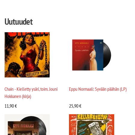
Uutuudet
Chain - Kielletty ysäri, toim. Jouni
Eppu Normaali: Syvään päähän (LP)
Hokkanen (kirja)
11,90
€
25,90
€