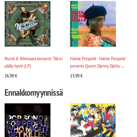
Nurmi & Niinivaara konserni: Tää ei
Halme Prospekt : Halme Prospekt
pääty hyvin (LP)
presents Queen Djenny Djella -...
26,90
€
13,90
€
Ennakkomyynnissä