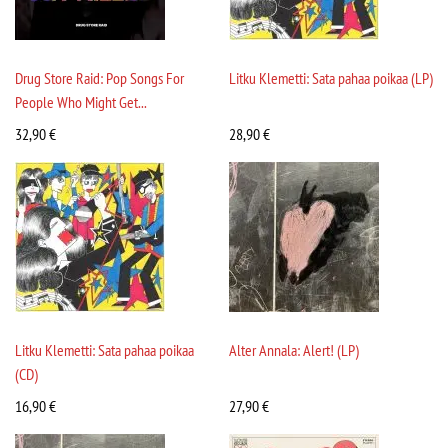
Drug Store Raid: Pop Songs For
Litku Klemetti: Sata pahaa poikaa (LP)
People Who Might Get...
32,90
€
28,90
€
Litku Klemetti: Sata pahaa poikaa
Alter Annala: Alert! (LP)
(CD)
16,90
€
27,90
€