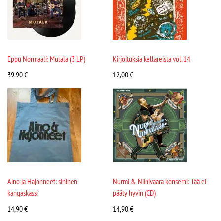
Eppu Normaali: Mutala (3 LP)
Kirjoituksia kellareista vol. 14
39,90
€
12,00
€
Aino ja Hajonneet: sininen
Nurmi & Niinivaara konserni: Tää ei
kangaskassi
pääty hyvin (CD)
14,90
€
14,90
€