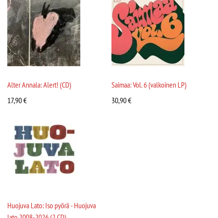
Alter Annala: Alert! (CD)
Saimaa: Vol. 6 (valkoinen LP)
17,90
€
30,90
€
Huojuva Lato: Iso pyörä - Huojuva
lato 2008-2026 (2 CD)