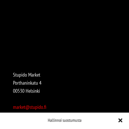
Stupido Market
Porthaninkatu 4
00530 Helsinki
market@stupido.fi
+358 50 4708664
Hallinnoi suostumusta