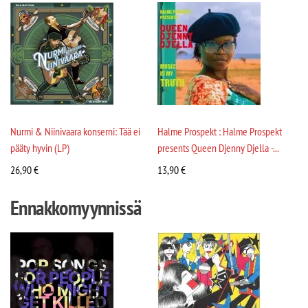
Nurmi & Niinivaara konserni: Tää ei
Halme Prospekt : Halme Prospekt
pääty hyvin (LP)
presents Queen Djenny Djella -...
26,90
€
13,90
€
Ennakkomyynnissä