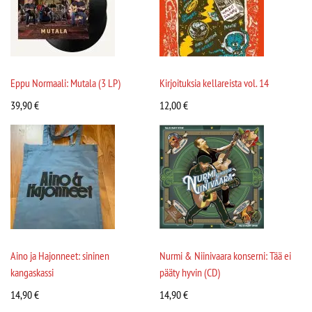
Eppu Normaali: Mutala (3 LP)
Kirjoituksia kellareista vol. 14
39,90
€
12,00
€
Aino ja Hajonneet: sininen
Nurmi & Niinivaara konserni: Tää ei
kangaskassi
pääty hyvin (CD)
14,90
€
14,90
€