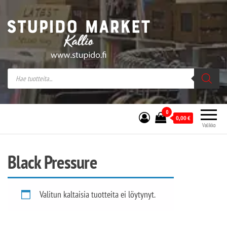
Stupido Market – verkossa ja kivijalassa
Stupido Market on vaihtoehtomusaan
erikoistunut verkko- sekä
kivijalkakauppa Helsingissä Kallion
sydämessä.
0
0,00
€
Valikko
Black Pressure
Valitun kaltaisia tuotteita ei löytynyt.