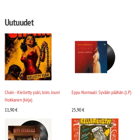
Uutuudet
Chain - Kielletty ysäri, toim. Jouni
Eppu Normaali: Syvään päähän (LP)
Hokkanen (kirja)
11,90
€
25,90
€