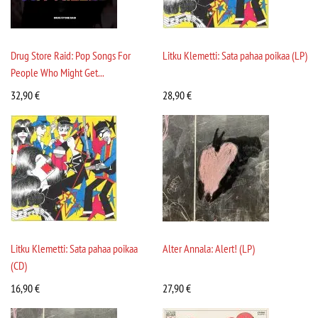
Drug Store Raid: Pop Songs For
Litku Klemetti: Sata pahaa poikaa (LP)
People Who Might Get...
32,90
€
28,90
€
Litku Klemetti: Sata pahaa poikaa
Alter Annala: Alert! (LP)
(CD)
16,90
€
27,90
€