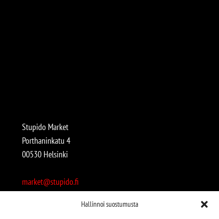
Stupido Market
Porthaninkatu 4
00530 Helsinki
market@stupido.fi
+358 50 4708664
Hallinnoi suostumusta