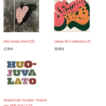
Alter Annala: Alert! (CD)
Saimaa: Vol. 6 (valkoinen LP)
17,90
€
30,90
€
Huojuva Lato: Iso pyörä - Huojuva
lato 2008-2026 (2 CD)