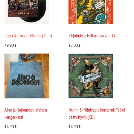
Eppu Normaali: Mutala (3 LP)
Kirjoituksia kellareista vol. 14
39,90
€
12,00
€
Aino ja Hajonneet: sininen
Nurmi & Niinivaara konserni: Tää ei
kangaskassi
pääty hyvin (CD)
14,90
€
14,90
€