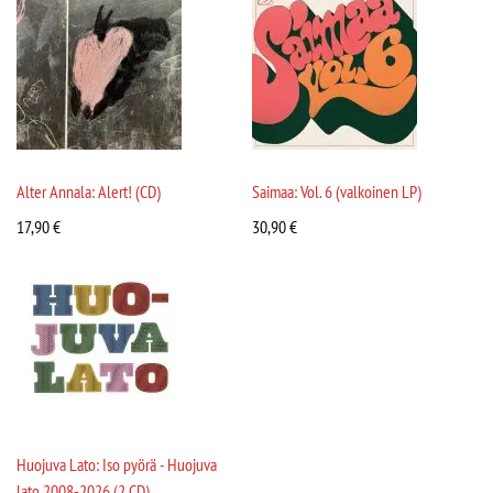
Alter Annala: Alert! (CD)
Saimaa: Vol. 6 (valkoinen LP)
17,90
€
30,90
€
Huojuva Lato: Iso pyörä - Huojuva
lato 2008-2026 (2 CD)