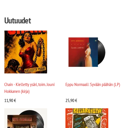
Uutuudet
Chain - Kielletty ysäri, toim. Jouni
Eppu Normaali: Syvään päähän (LP)
Hokkanen (kirja)
11,90
€
25,90
€