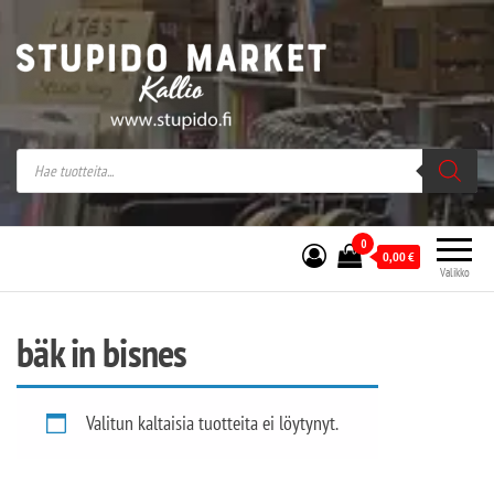
Stupido Market – verkossa ja kivijalassa
Stupido Market on vaihtoehtomusaan
erikoistunut verkko- sekä
kivijalkakauppa Helsingissä Kallion
sydämessä.
0
0,00
€
Valikko
bäk in bisnes
Valitun kaltaisia tuotteita ei löytynyt.