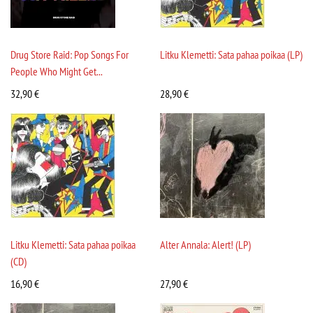
Drug Store Raid: Pop Songs For
Litku Klemetti: Sata pahaa poikaa (LP)
People Who Might Get...
32,90
€
28,90
€
Litku Klemetti: Sata pahaa poikaa
Alter Annala: Alert! (LP)
(CD)
16,90
€
27,90
€