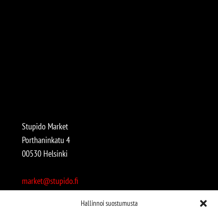
Stupido Market
Porthaninkatu 4
00530 Helsinki
market@stupido.fi
+358 50 4708664
Hallinnoi suostumusta