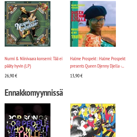
Nurmi & Niinivaara konserni: Tää ei
Halme Prospekt : Halme Prospekt
pääty hyvin (LP)
presents Queen Djenny Djella -...
26,90
€
13,90
€
Ennakkomyynnissä