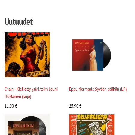
Uutuudet
Chain - Kielletty ysäri, toim. Jouni
Eppu Normaali: Syvään päähän (LP)
Hokkanen (kirja)
11,90
€
25,90
€