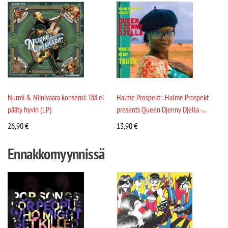
Nurmi & Niinivaara konserni: Tää ei
Halme Prospekt : Halme Prospekt
pääty hyvin (LP)
presents Queen Djenny Djella -...
26,90
€
13,90
€
Ennakkomyynnissä