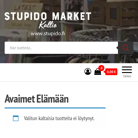
Stupido Market – verkossa ja kivijalassa
Stupido Market on vaihtoehtomusaan
erikoistunut verkko- sekä
kivijalkakauppa Helsingissä Kallion
sydämessä.
0
0,00
€
Valikko
Avaimet Elämään
Valitun kaltaisia tuotteita ei löytynyt.