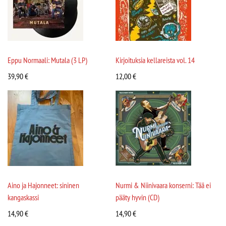
Eppu Normaali: Mutala (3 LP)
Kirjoituksia kellareista vol. 14
39,90
€
12,00
€
Aino ja Hajonneet: sininen
Nurmi & Niinivaara konserni: Tää ei
kangaskassi
pääty hyvin (CD)
14,90
€
14,90
€