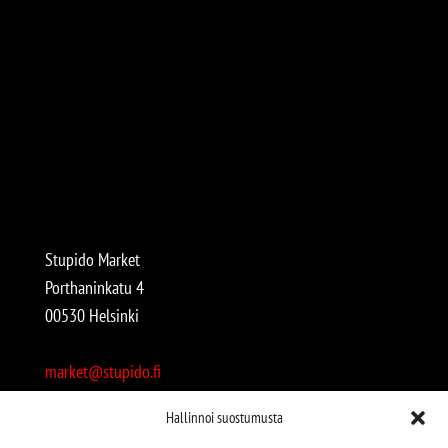
Stupido Market
Porthaninkatu 4
00530 Helsinki
market@stupido.fi
+358 50 4708664
Hallinnoi suostumusta