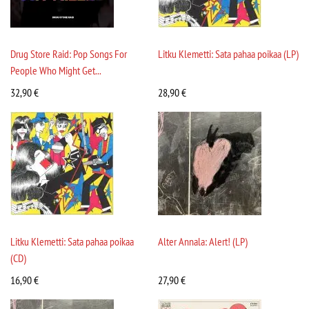
Drug Store Raid: Pop Songs For
Litku Klemetti: Sata pahaa poikaa (LP)
People Who Might Get...
32,90
€
28,90
€
Litku Klemetti: Sata pahaa poikaa
Alter Annala: Alert! (LP)
(CD)
16,90
€
27,90
€