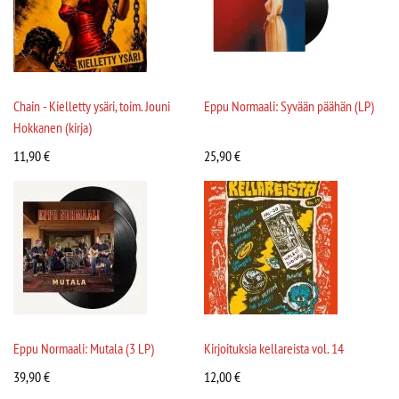
Chain - Kielletty ysäri, toim. Jouni
Eppu Normaali: Syvään päähän (LP)
Hokkanen (kirja)
11,90
€
25,90
€
Eppu Normaali: Mutala (3 LP)
Kirjoituksia kellareista vol. 14
39,90
€
12,00
€