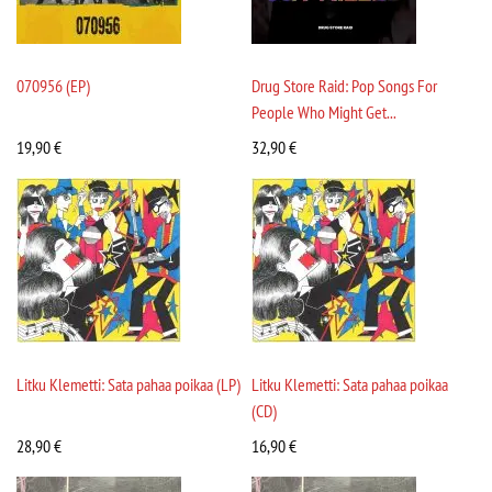
070956 (EP)
Drug Store Raid: Pop Songs For
People Who Might Get...
19,90
€
32,90
€
Litku Klemetti: Sata pahaa poikaa (LP)
Litku Klemetti: Sata pahaa poikaa
(CD)
28,90
€
16,90
€