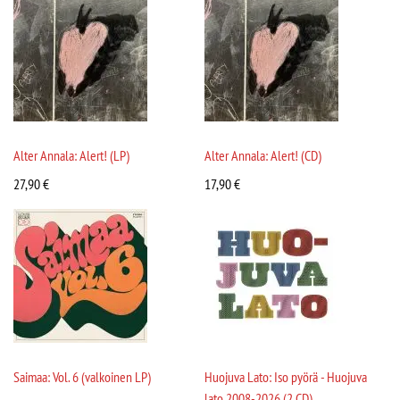
Alter Annala: Alert! (LP)
Alter Annala: Alert! (CD)
27,90
€
17,90
€
Saimaa: Vol. 6 (valkoinen LP)
Huojuva Lato: Iso pyörä - Huojuva
lato 2008-2026 (2 CD)