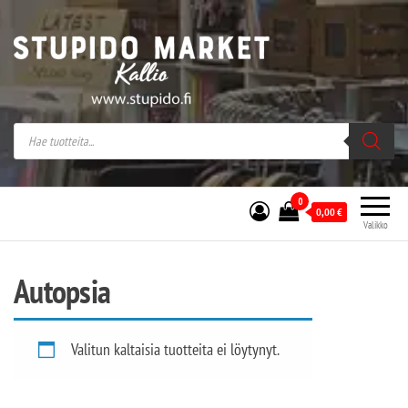
Stupido Market – verkossa ja kivijalassa
Stupido Market on vaihtoehtomusaan
erikoistunut verkko- sekä
kivijalkakauppa Helsingissä Kallion
sydämessä.
0
0,00
€
Valikko
Autopsia
Valitun kaltaisia tuotteita ei löytynyt.