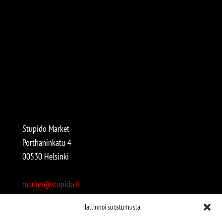
Stupido Market
Porthaninkatu 4
00530 Helsinki
market@stupido.fi
+358 50 4708664
Hallinnoi suostumusta