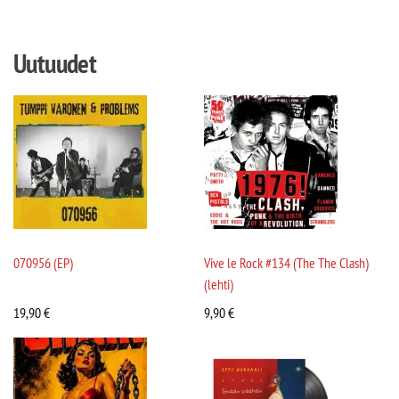
Uutuudet
070956 (EP)
Vive le Rock #134 (The The Clash)
(lehti)
19,90
€
9,90
€