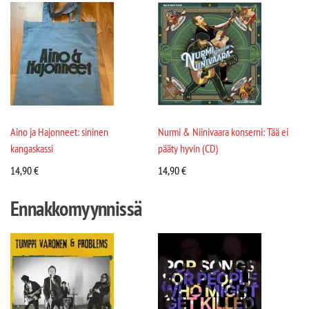
Aino ja Hajonneet: sininen
Nurmi & Niinivaara konserni: Tää ei
kangaskassi
pääty hyvin (CD)
14,90
€
14,90
€
Ennakkomyynnissä