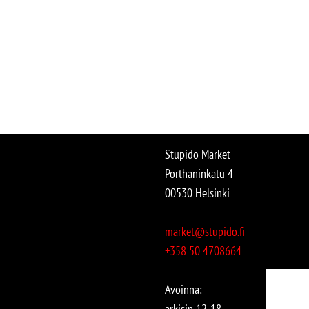
Stupido Market
Porthaninkatu 4
00530 Helsinki
market@stupido.fi
+358 50 4708664
Avoinna:
arkisin 12-18