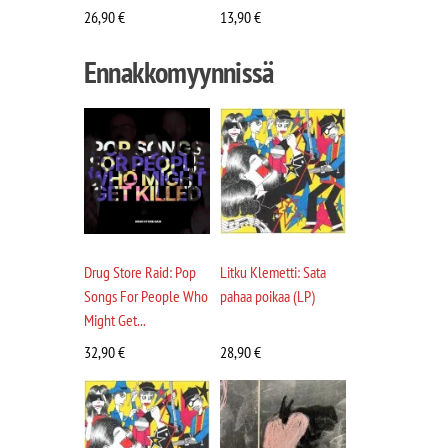
26,90
€
13,90
€
Ennakkomyynnissä
Drug Store Raid: Pop
Litku Klemetti: Sata
Songs For People Who
pahaa poikaa (LP)
Might Get...
32,90
€
28,90
€