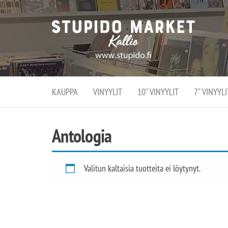
Stupi
Stupido M
vaihtoeht
Marke
erikoistun
verko
verkko- se
kivijalka
ja
Helsingiss
kivija
Kallion
KAUPPA
VINYYLIT
10" VINYYLIT
7" VINYYLI
sydämessä
Antologia
Valitun kaltaisia tuotteita ei löytynyt.