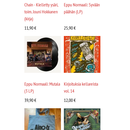
Chain - Kielletty ysäri,
Eppu Normaali: Syvään
toim. Jouni Hokkanen
päähän (LP)
(kirja)
11,90
€
25,90
€
Eppu Normaali: Mutala
Kirjoituksia kellareista
(3 LP)
vol. 14
39,90
€
12,00
€