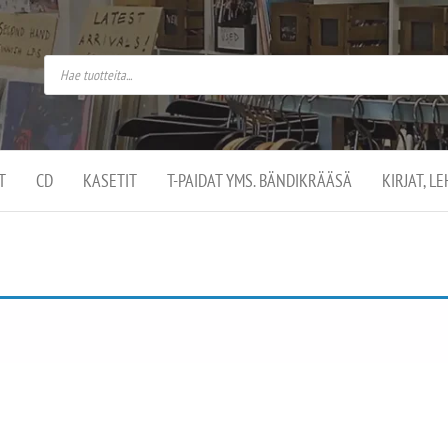
do
arket on
omusaan
t –
ut
ssa
kä
kauppa
ä
lassa
T
CD
KASETIT
T-PAIDAT YMS. BÄNDIKRÄÄSÄ
KIRJAT, L
.