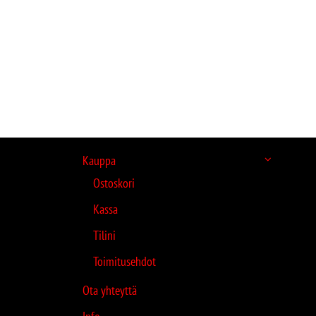
Kauppa
Ostoskori
Kassa
Tilini
Toimitusehdot
Ota yhteyttä