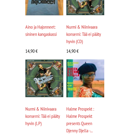
Aino ja Hajonneet:
Nurmi & Niinivaara
sininen kangaskassi
konserni: Tää ei pääty
hyvin (CD)
14,90
€
14,90
€
Nurmi & Niinivaara
Halme Prospekt :
konserni: Tää ei pääty
Halme Prospekt
hyvin (LP)
presents Queen
Djenny Djella -...