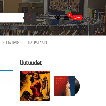
0
0,00
€
EHDET JA DVD:T
HALPALAARI
Uutuudet