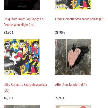
Drug Store Raid: Pop Songs For
Litku Klemetti: Sata pahaa poikaa (LP)
People Who Might Get...
32,90
€
28,90
€
Litku Klemetti: Sata pahaa poikaa
Alter Annala: Alert! (LP)
(CD)
16,90
€
27,90
€