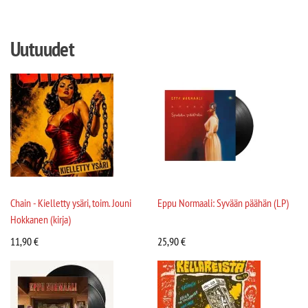
Uutuudet
Chain - Kielletty ysäri, toim. Jouni
Eppu Normaali: Syvään päähän (LP)
Hokkanen (kirja)
11,90
€
25,90
€