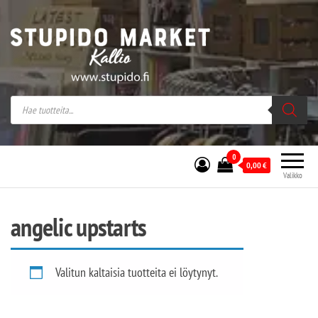
Stupido Market – verkossa ja kivijalassa
Stupido Market on vaihtoehtomusaan
erikoistunut verkko- sekä
kivijalkakauppa Helsingissä Kallion
sydämessä.
0
0,00
€
Valikko
angelic upstarts
Valitun kaltaisia tuotteita ei löytynyt.