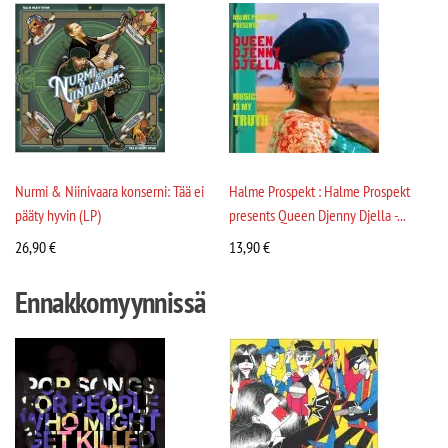
Nurmi & Niinivaara konserni: Tää ei
Halme Prospekt : Halme Prospekt
pääty hyvin (LP)
presents Queen Djenny Djella -...
26,90
€
13,90
€
Ennakkomyynnissä