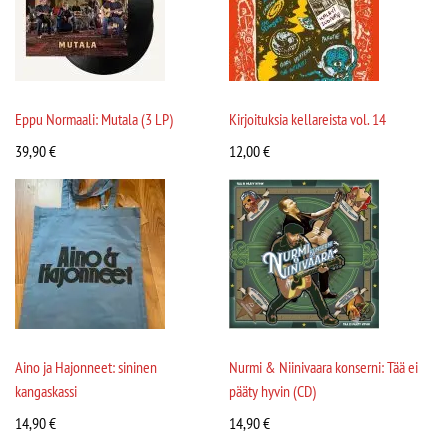
Eppu Normaali: Mutala (3 LP)
Kirjoituksia kellareista vol. 14
39,90
€
12,00
€
Aino ja Hajonneet: sininen
Nurmi & Niinivaara konserni: Tää ei
kangaskassi
pääty hyvin (CD)
14,90
€
14,90
€