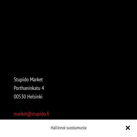
Stupido Market
Porthaninkatu 4
00530 Helsinki
market@stupido.fi
+358 50 4708664
Hallinnoi suostumusta