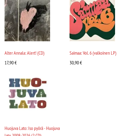
Alter Annala: Alert! (CD)
Saimaa: Vol. 6 (valkoinen LP)
17,90
€
30,90
€
Huojuva Lato: Iso pyörä - Huojuva
lato 2008-2026 (2 CD)