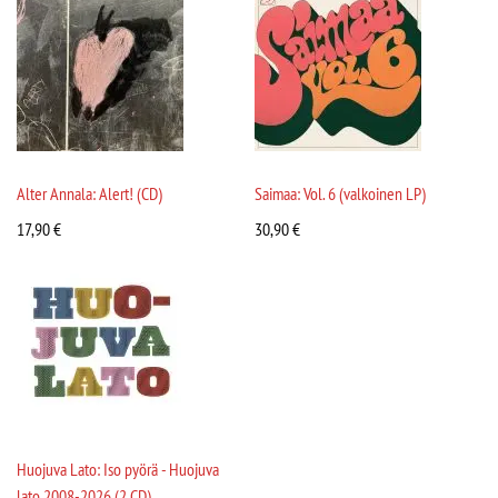
Alter Annala: Alert! (CD)
Saimaa: Vol. 6 (valkoinen LP)
17,90
€
30,90
€
Huojuva Lato: Iso pyörä - Huojuva
lato 2008-2026 (2 CD)