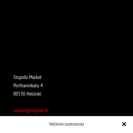
Stupido Market
Porthaninkatu 4
00530 Helsinki
market@stupido.fi
+358 50 4708664
Hallinnoi suostumusta