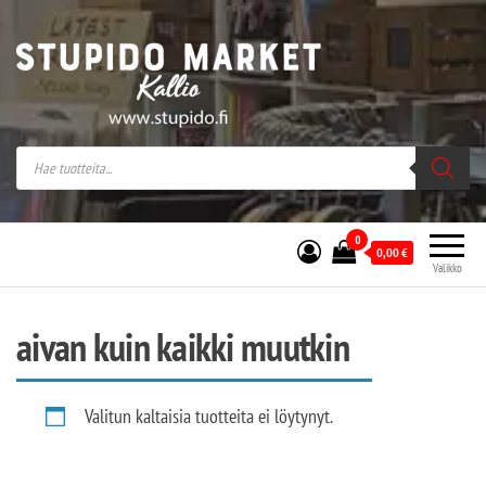
Stupido Market – verkossa ja kivijalassa
Stupido Market on vaihtoehtomusaan
erikoistunut verkko- sekä
kivijalkakauppa Helsingissä Kallion
sydämessä.
0
0,00
€
Valikko
aivan kuin kaikki muutkin
Valitun kaltaisia tuotteita ei löytynyt.