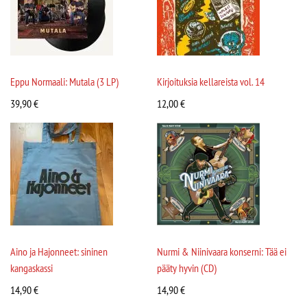
Eppu Normaali: Mutala (3 LP)
Kirjoituksia kellareista vol. 14
39,90
€
12,00
€
Aino ja Hajonneet: sininen
Nurmi & Niinivaara konserni: Tää ei
kangaskassi
pääty hyvin (CD)
14,90
€
14,90
€