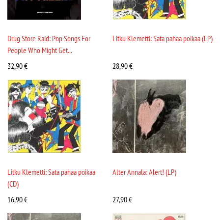
Drug Store Raid: Pop Songs For
Litku Klemetti: Sata pahaa poikaa (LP)
People Who Might Get...
32,90
€
28,90
€
Litku Klemetti: Sata pahaa poikaa
Alter Annala: Alert! (LP)
(CD)
16,90
€
27,90
€