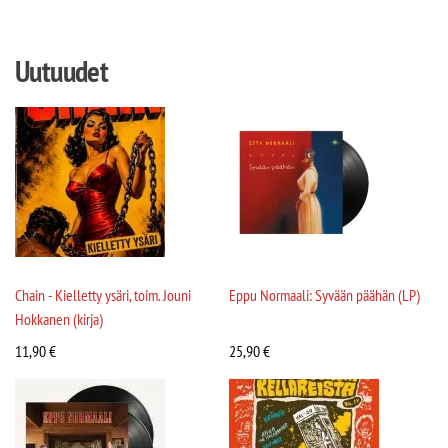
Uutuudet
Chain - Kielletty ysäri, toim. Jouni
Eppu Normaali: Syvään päähän (LP)
Hokkanen (kirja)
11,90
€
25,90
€