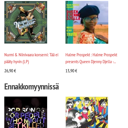
Nurmi & Niinivaara konserni: Tää ei
Halme Prospekt : Halme Prospekt
pääty hyvin (LP)
presents Queen Djenny Djella -...
26,90
€
13,90
€
Ennakkomyynnissä