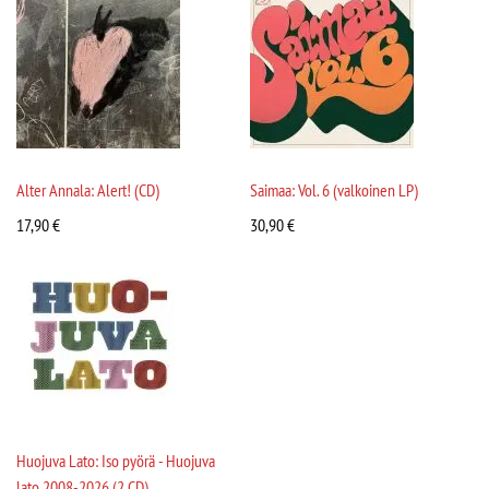
Alter Annala: Alert! (CD)
Saimaa: Vol. 6 (valkoinen LP)
17,90
€
30,90
€
Huojuva Lato: Iso pyörä - Huojuva
lato 2008-2026 (2 CD)