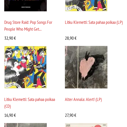
Drug Store Raid: Pop Songs For
Litku Klemetti: Sata pahaa poikaa (LP)
People Who Might Get...
32,90
€
28,90
€
Litku Klemetti: Sata pahaa poikaa
Alter Annala: Alert! (LP)
(CD)
16,90
€
27,90
€