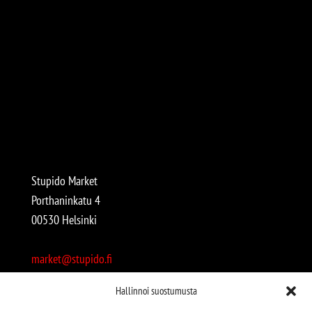
Stupido Market
Porthaninkatu 4
00530 Helsinki
market@stupido.fi
+358 50 4708664
Hallinnoi suostumusta