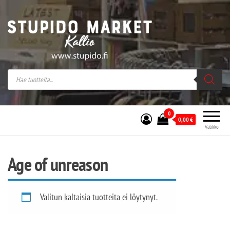
Stupido Market – verkossa ja kivijalassa
Stupido Market on vaihtoehtomusaan
erikoistunut verkko- sekä
kivijalkakauppa Helsingissä Kallion
sydämessä.
0
0,00
€
Valikko
Age of unreason
Valitun kaltaisia tuotteita ei löytynyt.