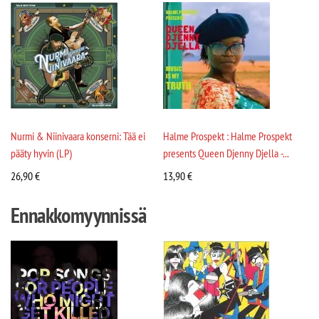
Nurmi & Niinivaara konserni: Tää ei
Halme Prospekt : Halme Prospekt
pääty hyvin (LP)
presents Queen Djenny Djella -...
26,90
€
13,90
€
Ennakkomyynnissä