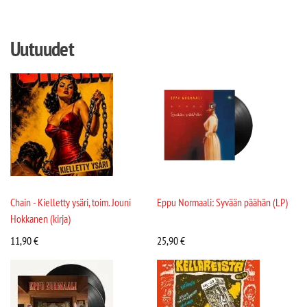
Uutuudet
Chain - Kielletty ysäri, toim. Jouni
Eppu Normaali: Syvään päähän (LP)
Hokkanen (kirja)
11,90
€
25,90
€