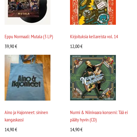
Eppu Normaali: Mutala (3 LP)
Kirjoituksia kellareista vol. 14
39,90
€
12,00
€
Aino ja Hajonneet: sininen
Nurmi & Niinivaara konserni: Tää ei
kangaskassi
pääty hyvin (CD)
14,90
€
14,90
€