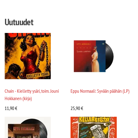
Uutuudet
Chain - Kielletty ysäri, toim. Jouni
Eppu Normaali: Syvään päähän (LP)
Hokkanen (kirja)
11,90
€
25,90
€