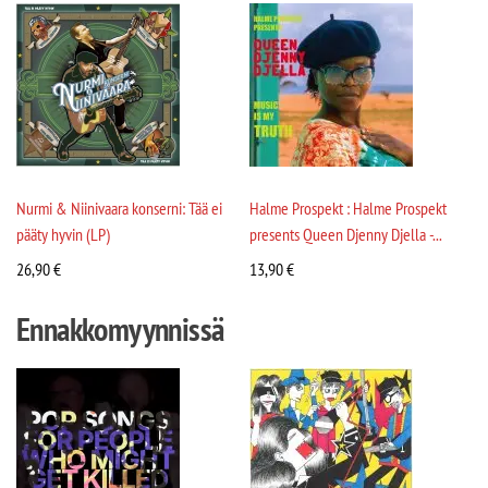
Nurmi & Niinivaara konserni: Tää ei
Halme Prospekt : Halme Prospekt
pääty hyvin (LP)
presents Queen Djenny Djella -...
26,90
€
13,90
€
Ennakkomyynnissä