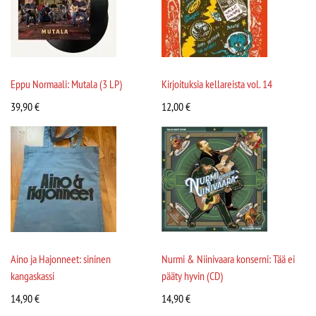
Eppu Normaali: Mutala (3 LP)
Kirjoituksia kellareista vol. 14
39,90
€
12,00
€
Aino ja Hajonneet: sininen
Nurmi & Niinivaara konserni: Tää ei
kangaskassi
pääty hyvin (CD)
14,90
€
14,90
€