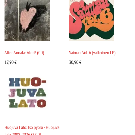
Alter Annala: Alert! (CD)
Saimaa: Vol. 6 (valkoinen LP)
17,90
€
30,90
€
Huojuva Lato: Iso pyörä - Huojuva
lato 2008-2026 (2 CD)