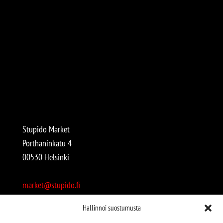
Stupido Market
Porthaninkatu 4
00530 Helsinki
market@stupido.fi
+358 50 4708664
Hallinnoi suostumusta