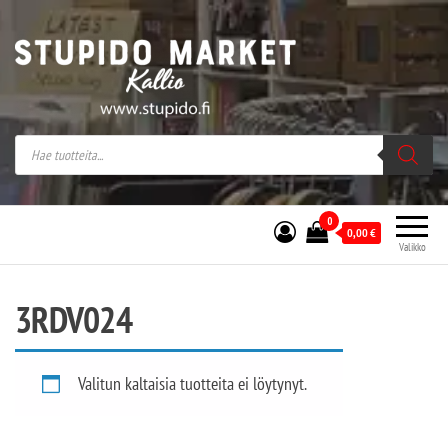
Stupido Market – verkossa ja kivijalassa
Stupido Market on vaihtoehtomusaan
erikoistunut verkko- sekä
kivijalkakauppa Helsingissä Kallion
sydämessä.
0
0,00
€
Valikko
3RDV024
Valitun kaltaisia tuotteita ei löytynyt.