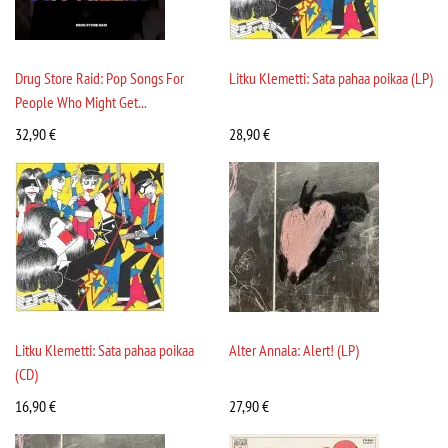
Drug Store Raid: Pop Songs For
Litku Klemetti: Sata pahaa poikaa (LP)
People Who Might Get...
32,90
€
28,90
€
Litku Klemetti: Sata pahaa poikaa
Alter Annala: Alert! (LP)
(CD)
16,90
€
27,90
€