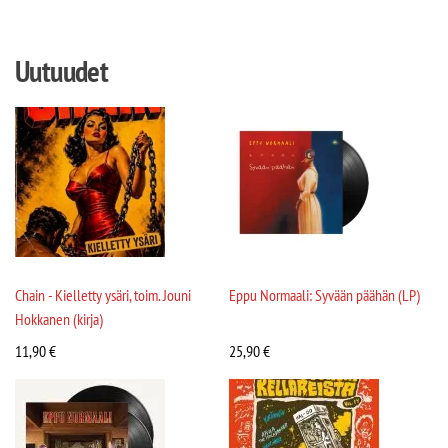
Uutuudet
Chain - Kielletty ysäri, toim. Jouni
Eppu Normaali: Syvään päähän (LP)
Hokkanen (kirja)
11,90
€
25,90
€