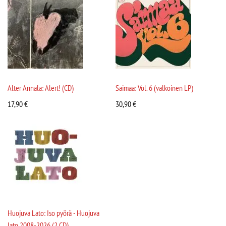
Alter Annala: Alert! (CD)
Saimaa: Vol. 6 (valkoinen LP)
17,90
€
30,90
€
Huojuva Lato: Iso pyörä - Huojuva
lato 2008-2026 (2 CD)