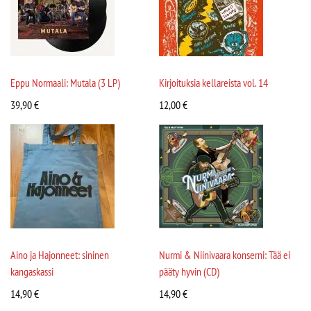
Eppu Normaali: Mutala (3 LP)
Kirjoituksia kellareista vol. 14
39,90
€
12,00
€
Aino ja Hajonneet: sininen
Nurmi & Niinivaara konserni: Tää ei
kangaskassi
pääty hyvin (CD)
14,90
€
14,90
€