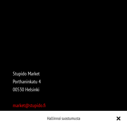
Stupido Market
Porthaninkatu 4
00530 Helsinki
market@stupido.fi
+358 50 4708664
Hallinnoi suostumusta