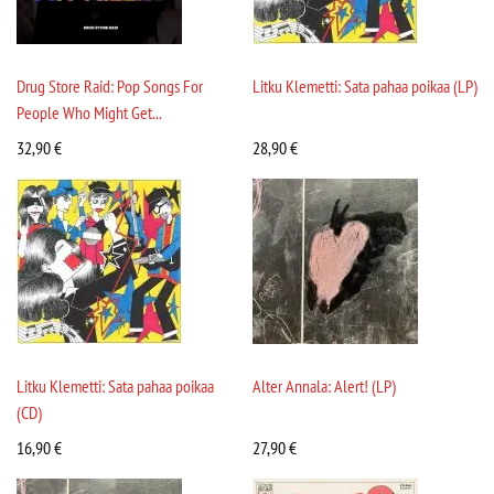
Drug Store Raid: Pop Songs For
Litku Klemetti: Sata pahaa poikaa (LP)
People Who Might Get...
32,90
€
28,90
€
Litku Klemetti: Sata pahaa poikaa
Alter Annala: Alert! (LP)
(CD)
16,90
€
27,90
€