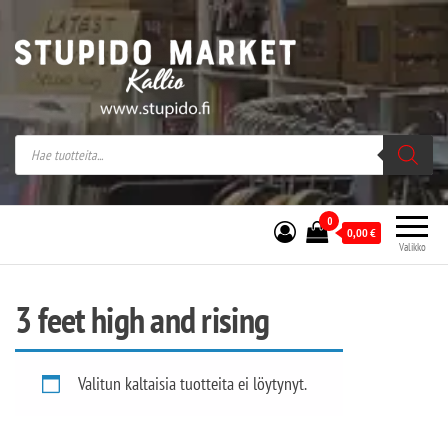
Stupido Market – verkossa ja kivijalassa
Stupido Market on vaihtoehtomusaan
erikoistunut verkko- sekä
kivijalkakauppa Helsingissä Kallion
sydämessä.
0
0,00
€
Valikko
3 feet high and rising
Valitun kaltaisia tuotteita ei löytynyt.