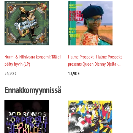
Nurmi & Niinivaara konserni: Tää ei
Halme Prospekt : Halme Prospekt
pääty hyvin (LP)
presents Queen Djenny Djella -...
26,90
€
13,90
€
Ennakkomyynnissä