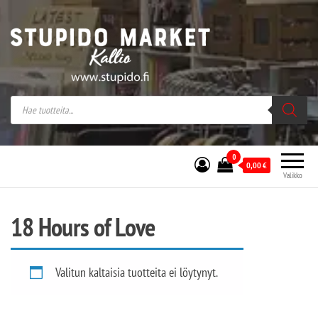
Stupido Market – verkossa ja kivijalassa
Stupido Market on vaihtoehtomusaan
erikoistunut verkko- sekä
kivijalkakauppa Helsingissä Kallion
sydämessä.
0
0,00
€
Valikko
18 Hours of Love
Valitun kaltaisia tuotteita ei löytynyt.