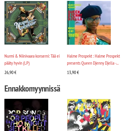
Nurmi & Niinivaara konserni: Tää ei
Halme Prospekt : Halme Prospekt
pääty hyvin (LP)
presents Queen Djenny Djella -...
26,90
€
13,90
€
Ennakkomyynnissä