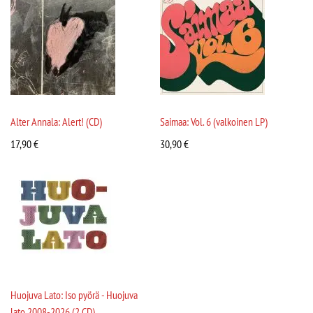
Alter Annala: Alert! (CD)
Saimaa: Vol. 6 (valkoinen LP)
17,90
€
30,90
€
Huojuva Lato: Iso pyörä - Huojuva
lato 2008-2026 (2 CD)