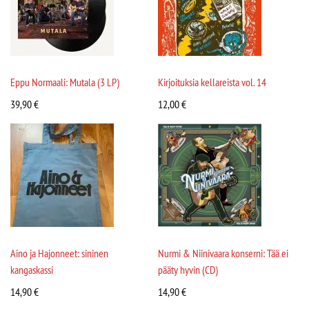
Eppu Normaali: Mutala (3 LP)
Kirjoituksia kellareista vol. 14
39,90
€
12,00
€
Aino ja Hajonneet: sininen
Nurmi & Niinivaara konserni: Tää ei
kangaskassi
pääty hyvin (CD)
14,90
€
14,90
€