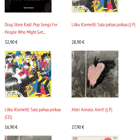
Drug Store Raid: Pop Songs For
Litku Klemetti: Sata pahaa poikaa (LP)
People Who Might Get...
32,90
€
28,90
€
Litku Klemetti: Sata pahaa poikaa
Alter Annala: Alert! (LP)
(CD)
16,90
€
27,90
€