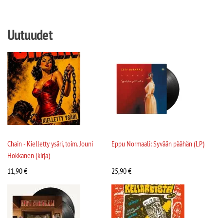
Uutuudet
Chain - Kielletty ysäri, toim. Jouni
Eppu Normaali: Syvään päähän (LP)
Hokkanen (kirja)
11,90
€
25,90
€