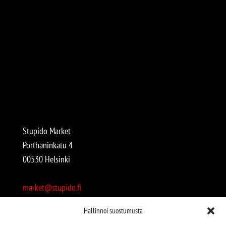
Stupido Market
Porthaninkatu 4
00530 Helsinki
market@stupido.fi
+358 50 4708664
Hallinnoi suostumusta