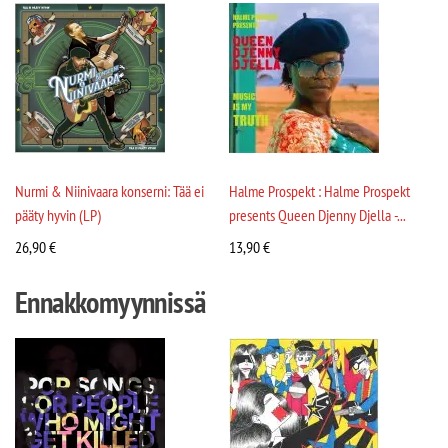
Nurmi & Niinivaara konserni: Tää ei
Halme Prospekt : Halme Prospekt
pääty hyvin (LP)
presents Queen Djenny Djella -...
26,90
€
13,90
€
Ennakkomyynnissä