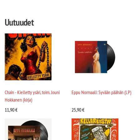
Uutuudet
Chain - Kielletty ysäri, toim. Jouni
Eppu Normaali: Syvään päähän (LP)
Hokkanen (kirja)
11,90
€
25,90
€