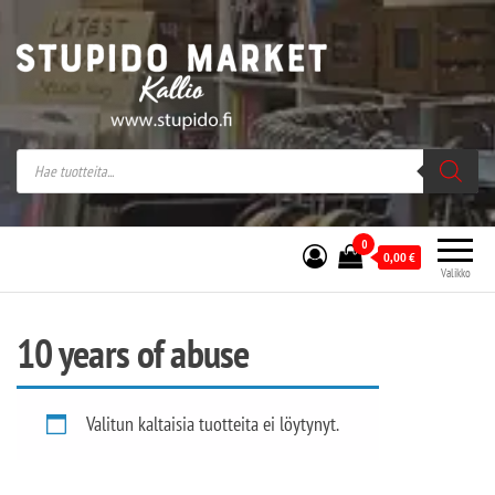
Stupido Market – verkossa ja kivijalassa
Stupido Market on vaihtoehtomusaan
erikoistunut verkko- sekä
kivijalkakauppa Helsingissä Kallion
sydämessä.
0
0,00
€
Valikko
10 years of abuse
Valitun kaltaisia tuotteita ei löytynyt.