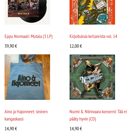
Eppu Normaali: Mutala (3 LP)
Kirjoituksia kellareista vol. 14
39,90
€
12,00
€
Aino ja Hajonneet: sininen
Nurmi & Niinivaara konserni: Tää ei
kangaskassi
pääty hyvin (CD)
14,90
€
14,90
€