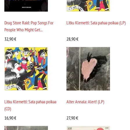
Drug Store Raid: Pop Songs For
Litku Klemetti: Sata pahaa poikaa (LP)
People Who Might Get...
32,90
€
28,90
€
Litku Klemetti: Sata pahaa poikaa
Alter Annala: Alert! (LP)
(CD)
16,90
€
27,90
€