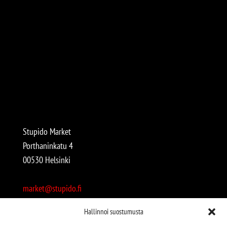
Stupido Market
Porthaninkatu 4
00530 Helsinki
market@stupido.fi
+358 50 4708664
Hallinnoi suostumusta