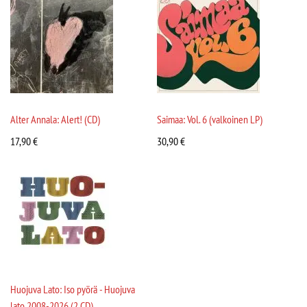
Alter Annala: Alert! (CD)
Saimaa: Vol. 6 (valkoinen LP)
17,90
€
30,90
€
Huojuva Lato: Iso pyörä - Huojuva
lato 2008-2026 (2 CD)