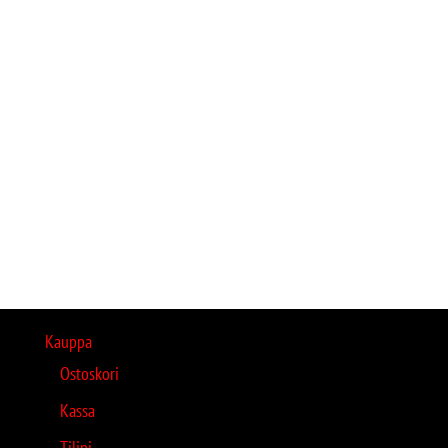
Kauppa
Ostoskori
Kassa
Tilini