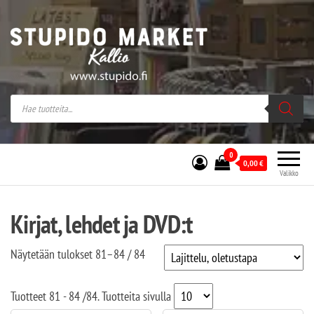
Stupido Market – verkossa ja kivijalassa
Stupido Market on vaihtoehtomusaan
erikoistunut verkko- sekä
kivijalkakauppa Helsingissä Kallion
sydämessä.
0
0,00
€
Valikko
Kirjat, lehdet ja DVD:t
Näytetään tulokset 81–84 / 84
Tuotteet
81 - 84
/
84
. Tuotteita sivulla