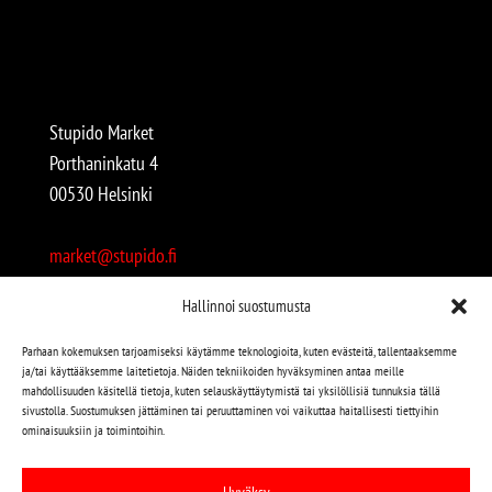
Stupido Market
Porthaninkatu 4
00530 Helsinki
market@stupido.fi
+358 50 4708664
Hallinnoi suostumusta
Avoinna:
Parhaan kokemuksen tarjoamiseksi käytämme teknologioita, kuten evästeitä, tallentaaksemme
ja/tai käyttääksemme laitetietoja. Näiden tekniikoiden hyväksyminen antaa meille
arkisin 12-18
mahdollisuuden käsitellä tietoja, kuten selauskäyttäytymistä tai yksilöllisiä tunnuksia tällä
lauantaisin 12-17
sivustolla. Suostumuksen jättäminen tai peruuttaminen voi vaikuttaa haitallisesti tiettyihin
ominaisuuksiin ja toimintoihin.
Stupido löytyy myös kivijalasta!