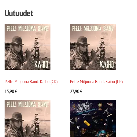
Uutuudet
Pelle Miljoona Band: Kaiho (CD)
Pelle Miljoona Band: Kaiho (LP)
15,90
€
27,90
€