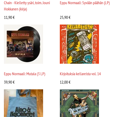
Chain - Kielletty ysäri, toim. Jouni
Eppu Normaali: Syvään päähän (LP)
Hokkanen (kirja)
11,90
€
25,90
€
Eppu Normaali: Mutala (3 LP)
Kirjoituksia kellareista vol. 14
39,90
€
12,00
€