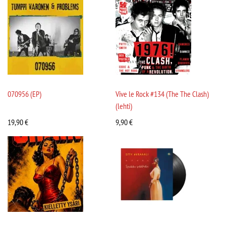
070956 (EP)
Vive le Rock #134 (The The Clash)
(lehti)
19,90
€
9,90
€