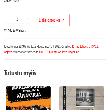
Varastossa
-
+
Lisää ostoskoriin
Add to Wishlist
Tuotetunnus (SKU):
We Jazz Magazine: Fall 2021
Osastot:
Kirjat, lehdet ja DVD:t
,
Wejazz
Avainsanat tuotteelle
Fall 2021
,
lehti
,
We Jazz Magazine
Tutustu myös