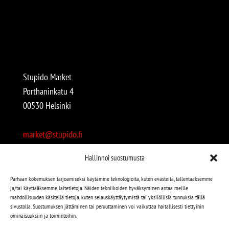
Stupido Market
Porthaninkatu 4
00530 Helsinki
market@stupido.fi
+358 50 4708664
Hallinnoi suostumusta
Avoinna:
Parhaan kokemuksen tarjoamiseksi käytämme teknologioita, kuten evästeitä, tallentaaksemme
ja/tai käyttääksemme laitetietoja. Näiden tekniikoiden hyväksyminen antaa meille
arkisin 12-18
mahdollisuuden käsitellä tietoja, kuten selauskäyttäytymistä tai yksilöllisiä tunnuksia tällä
lauantaisin 12-17
sivustolla. Suostumuksen jättäminen tai peruuttaminen voi vaikuttaa haitallisesti tiettyihin
ominaisuuksiin ja toimintoihin.