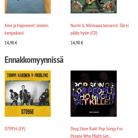
Aino ja Hajonneet: sininen
Nurmi & Niinivaara konserni: Tää ei
kangaskassi
pääty hyvin (CD)
14,90
€
14,90
€
Ennakkomyynnissä
070956 (EP)
Drug Store Raid: Pop Songs For
People Who Might Get...