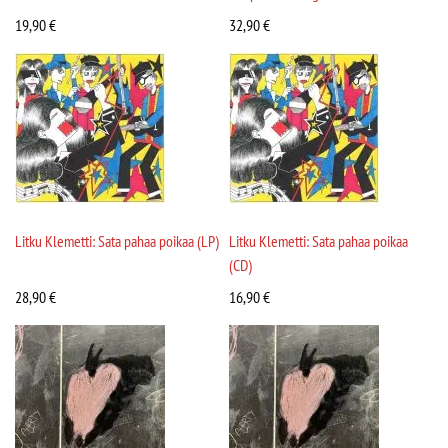
19,90
€
32,90
€
Litku Klemetti: Sata pahaa poikaa (LP)
Litku Klemetti: Sata pahaa poikaa
(CD)
28,90
€
16,90
€