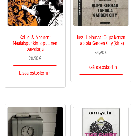
Kallio & Ahonen:
Jussi Helamaa: Olipa kerran
Maalaispunkin lopullinen
Tapiola Garden City (kirja)
päiväkirja
34,90
€
28,90
€
Lisää ostoskoriin
Lisää ostoskoriin