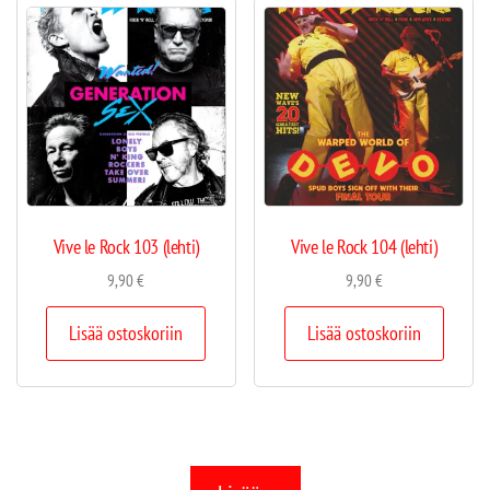
Vive le Rock 103 (lehti)
Vive le Rock 104 (lehti)
9,90
€
9,90
€
Lisää ostoskoriin
Lisää ostoskoriin