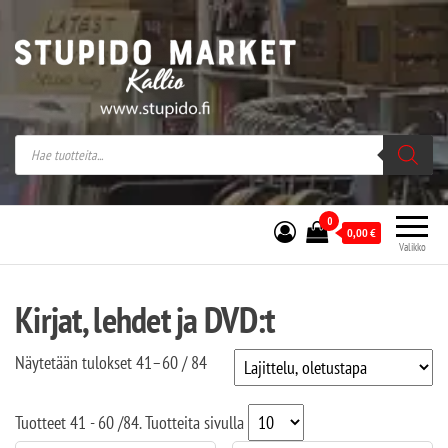
Stupido Market – verkossa ja kivijalassa
Stupido Market on vaihtoehtomusaan
erikoistunut verkko- sekä
kivijalkakauppa Helsingissä Kallion
sydämessä.
0
0,00
€
Valikko
Kirjat, lehdet ja DVD:t
Näytetään tulokset 41–60 / 84
Tuotteet
41 - 60
/
84
. Tuotteita sivulla