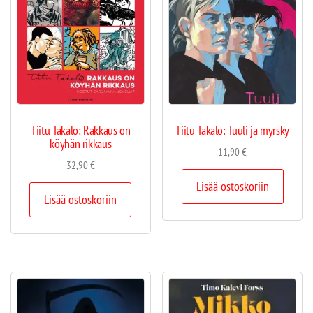
Tiitu Takalo: Rakkaus on
Tiitu Takalo: Tuuli ja myrsky
köyhän rikkaus
11,90
€
32,90
€
Lisää ostoskoriin
Lisää ostoskoriin