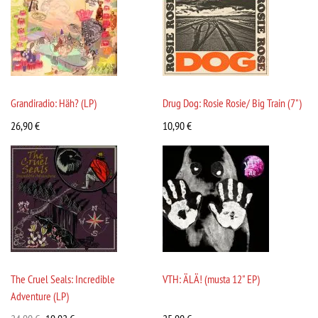
Grandiradio: Häh? (LP)
Drug Dog: Rosie Rosie/ Big Train (7")
26,90
€
10,90
€
The Cruel Seals: Incredible
VTH: ÄLÄ! (musta 12" EP)
Adventure (LP)