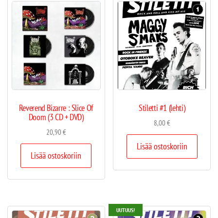
Reverend Bizarre : Slice Of
Stiletti #1 (lehti)
Doom (3 CD + DVD)
8,00
€
20,90
€
Lisää ostoskoriin
Lisää ostoskoriin
UUTUUS!