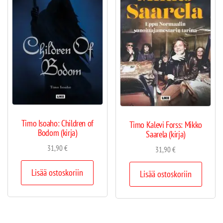
Timo Isoaho: Children of
Timo Kalevi Forss: Mikko
Bodom (kirja)
Saarela (kirja)
31,90
€
31,90
€
Lisää ostoskoriin
Lisää ostoskoriin