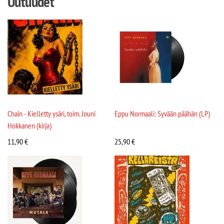
Uutuudet
Chain - Kielletty ysäri, toim. Jouni
Eppu Normaali: Syvään päähän (LP)
Hokkanen (kirja)
11,90
€
25,90
€