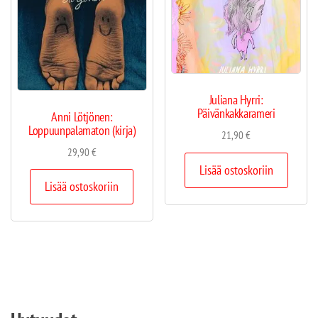
Juliana Hyrri:
Päivänkakkarameri
Anni Lötjönen:
Loppuunpalamaton (kirja)
21,90
€
29,90
€
Lisää ostoskoriin
Lisää ostoskoriin