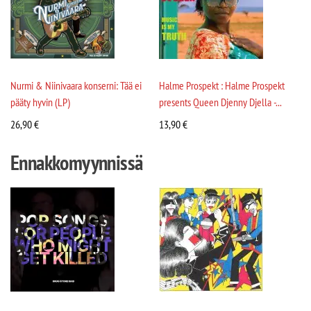
Nurmi & Niinivaara konserni: Tää ei
Halme Prospekt : Halme Prospekt
pääty hyvin (LP)
presents Queen Djenny Djella -...
26,90
€
13,90
€
Ennakkomyynnissä