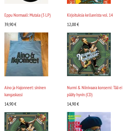
Eppu Normaali: Mutala (3 LP)
Kirjoituksia kellareista vol. 14
39,90
€
12,00
€
Aino ja Hajonneet: sininen
Nurmi & Niinivaara konserni: Tää ei
kangaskassi
pääty hyvin (CD)
14,90
€
14,90
€