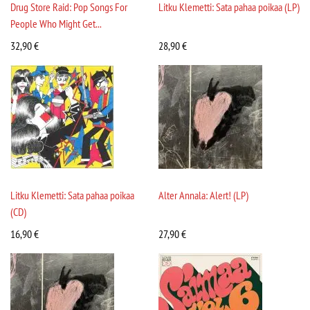
Drug Store Raid: Pop Songs For
Litku Klemetti: Sata pahaa poikaa (LP)
People Who Might Get...
32,90
€
28,90
€
Litku Klemetti: Sata pahaa poikaa
Alter Annala: Alert! (LP)
(CD)
16,90
€
27,90
€