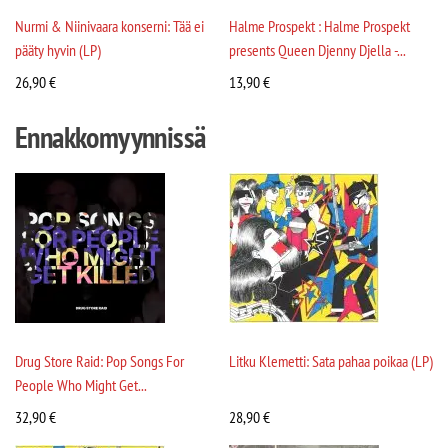
Nurmi & Niinivaara konserni: Tää ei
Halme Prospekt : Halme Prospekt
pääty hyvin (LP)
presents Queen Djenny Djella -...
26,90
€
13,90
€
Ennakkomyynnissä
Drug Store Raid: Pop Songs For
Litku Klemetti: Sata pahaa poikaa (LP)
People Who Might Get...
32,90
€
28,90
€