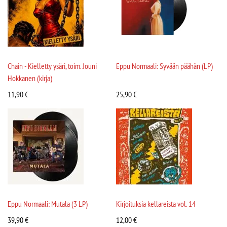
Chain - Kielletty ysäri, toim. Jouni
Eppu Normaali: Syvään päähän (LP)
Hokkanen (kirja)
11,90
€
25,90
€
Eppu Normaali: Mutala (3 LP)
Kirjoituksia kellareista vol. 14
39,90
€
12,00
€