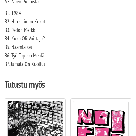
A8. Näen Punaista
B1. 1984
B2. Hiroshiman Kukat
B3. Pedon Merkki
B4. Kuka Oli Voittaja?
B5. Naamiaiset
B6. Työ Tappaa Meidät
B7. Jumala On Kuollut
Tutustu myös