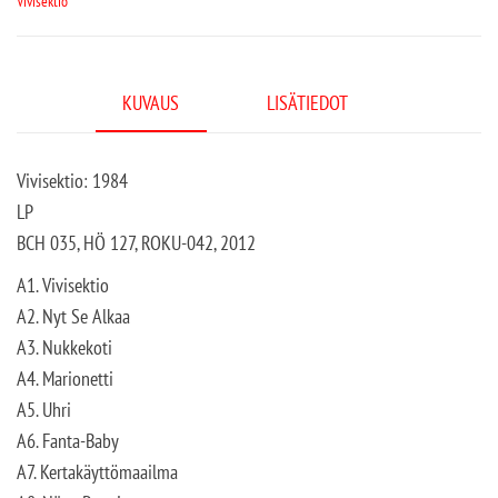
Vivisektio
KUVAUS
LISÄTIEDOT
Vivisektio: 1984
LP
BCH 035, HÖ 127, ROKU-042, 2012
A1. Vivisektio
A2. Nyt Se Alkaa
A3. Nukkekoti
A4. Marionetti
A5. Uhri
A6. Fanta-Baby
A7. Kertakäyttömaailma