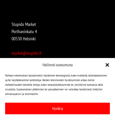
Stupido Market
Porthaninkatu 4
00530 Helsinki
market@stupido.fi
+358 50 4708664
Hallinnoi suostumusta
Avoinna:
Parhaan kokemuksen tarjoamiseksi käytämme teknologioita, kuten evästeitä, tallentaaksemme
ja/tai käyttääksemme laitetietoja. Näiden tekniikoiden hyväksyminen antaa meille
arkisin 12-18
mahdollisuuden käsitellä tietoja, kuten selauskäyttäytymistä tai yksilöllisiä tunnuksia tällä
lauantaisin 12-17
sivustolla. Suostumuksen jättäminen tai peruuttaminen voi vaikuttaa haitallisesti tiettyihin
ominaisuuksiin ja toimintoihin.
Stupido löytyy myös kivijalasta!
Hyväksy
Stupido Marketista löydät niin uudet kuin käytetytkin