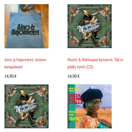
Aino ja Hajonneet: sininen
Nurmi & Niinivaara konserni: Tää ei
kangaskassi
pääty hyvin (CD)
14,90
€
14,90
€