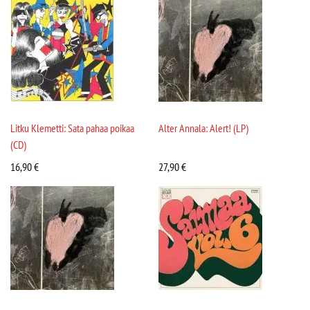
Litku Klemetti: Sata pahaa poikaa
Alter Annala: Alert! (LP)
(CD)
16,90
€
27,90
€