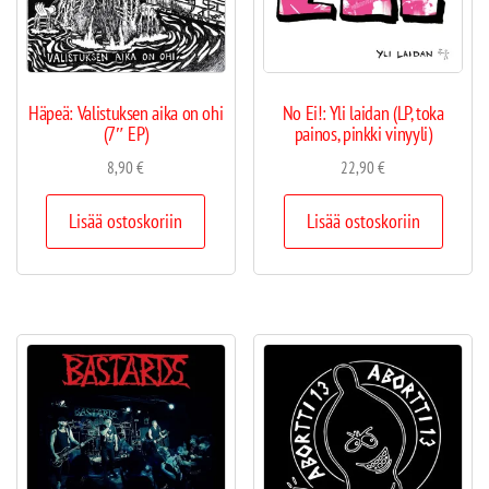
Häpeä: Valistuksen aika on ohi
No Ei!: Yli laidan (LP, toka
(7″ EP)
painos, pinkki vinyyli)
8,90
€
22,90
€
Lisää ostoskoriin
Lisää ostoskoriin