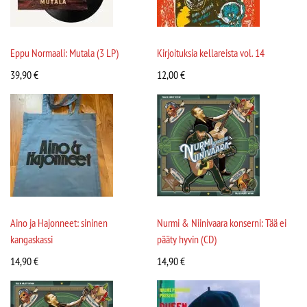
Eppu Normaali: Mutala (3 LP)
Kirjoituksia kellareista vol. 14
39,90
€
12,00
€
Aino ja Hajonneet: sininen
Nurmi & Niinivaara konserni: Tää ei
kangaskassi
pääty hyvin (CD)
14,90
€
14,90
€