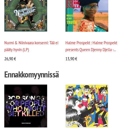
Nurmi & Niinivaara konserni: Tää ei
Halme Prospekt : Halme Prospekt
pääty hyvin (LP)
presents Queen Djenny Djella -...
26,90
€
13,90
€
Ennakkomyynnissä