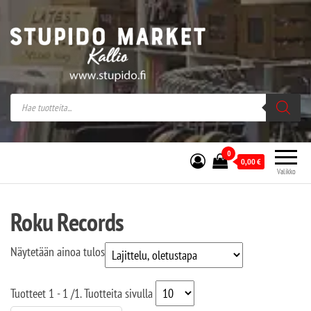
Stupido Market – verkossa ja kivijalassa
Stupido Market on vaihtoehtomusaan
erikoistunut verkko- sekä
kivijalkakauppa Helsingissä Kallion
sydämessä.
0
0,00
€
Valikko
Roku Records
Näytetään ainoa tulos
Tuotteet
1 - 1
/
1
. Tuotteita sivulla