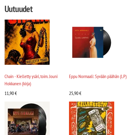
Uutuudet
Chain - Kielletty ysäri, toim. Jouni
Eppu Normaali: Syvään päähän (LP)
Hokkanen (kirja)
11,90
€
25,90
€