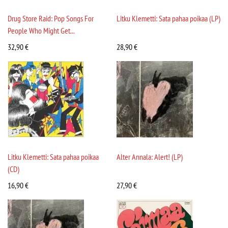
Drug Store Raid: Pop Songs For
Litku Klemetti: Sata pahaa poikaa (LP)
People Who Might Get...
32,90
€
28,90
€
Litku Klemetti: Sata pahaa poikaa
Alter Annala: Alert! (LP)
(CD)
16,90
€
27,90
€