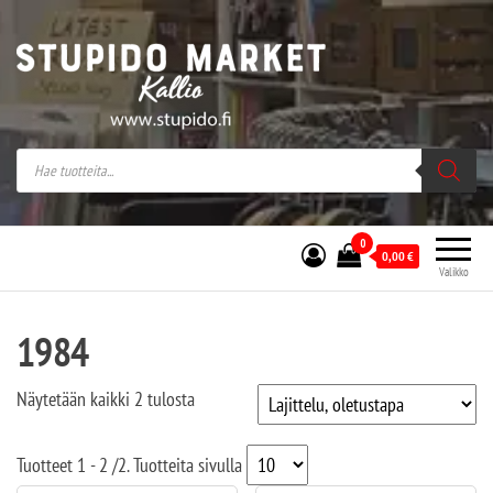
Stupido Market – verkossa ja kivijalassa
Stupido Market on vaihtoehtomusaan
erikoistunut verkko- sekä
kivijalkakauppa Helsingissä Kallion
sydämessä.
0
0,00
€
Valikko
1984
Näytetään kaikki 2 tulosta
Tuotteet
1 - 2
/
2
. Tuotteita sivulla