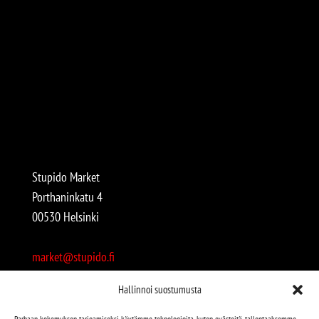
Stupido Market
Porthaninkatu 4
00530 Helsinki
market@stupido.fi
+358 50 4708664
Hallinnoi suostumusta
Avoinna:
Parhaan kokemuksen tarjoamiseksi käytämme teknologioita, kuten evästeitä, tallentaaksemme