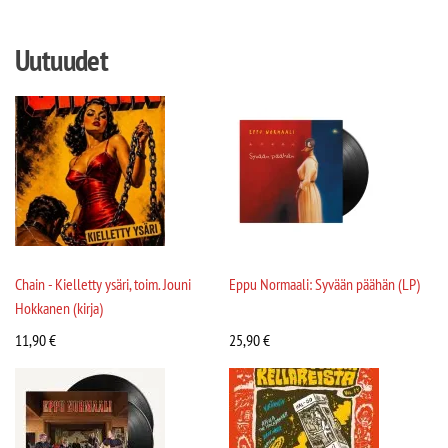
Uutuudet
Chain - Kielletty ysäri, toim. Jouni
Eppu Normaali: Syvään päähän (LP)
Hokkanen (kirja)
11,90
€
25,90
€