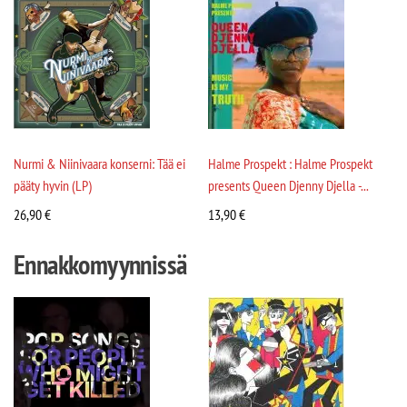
Nurmi & Niinivaara konserni: Tää ei
Halme Prospekt : Halme Prospekt
pääty hyvin (LP)
presents Queen Djenny Djella -...
26,90
€
13,90
€
Ennakkomyynnissä