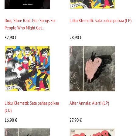
Drug Store Raid: Pop Songs For
Litku Klemetti: Sata pahaa poikaa (LP)
People Who Might Get...
32,90
€
28,90
€
Litku Klemetti: Sata pahaa poikaa
Alter Annala: Alert! (LP)
(CD)
16,90
€
27,90
€