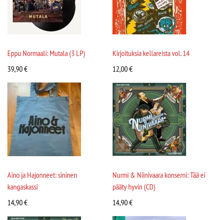
Eppu Normaali: Mutala (3 LP)
Kirjoituksia kellareista vol. 14
39,90
€
12,00
€
Aino ja Hajonneet: sininen
Nurmi & Niinivaara konserni: Tää ei
kangaskassi
pääty hyvin (CD)
14,90
€
14,90
€