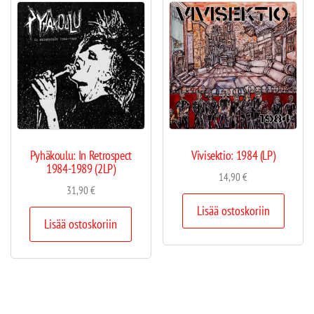
Pyhäkoulu: In Retrospect
Vivisektio: 1984 (LP)
1984-1989 (2LP)
14,90
€
31,90
€
Lisää ostoskoriin
Lisää ostoskoriin