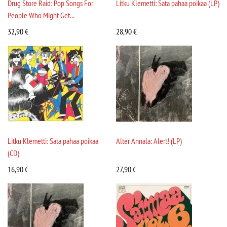
Drug Store Raid: Pop Songs For
Litku Klemetti: Sata pahaa poikaa (LP)
People Who Might Get...
32,90
€
28,90
€
Litku Klemetti: Sata pahaa poikaa
Alter Annala: Alert! (LP)
(CD)
16,90
€
27,90
€