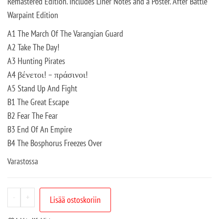
Remastered Edition. Includes Liner Notes and a Poster. After Battle
Warpaint Edition
A1 The March Of The Varangian Guard
A2 Take The Day!
A3 Hunting Pirates
A4 βένετοι! – πράσινοι!
A5 Stand Up And Fight
B1 The Great Escape
B2 Fear The Fear
B3 End Of An Empire
B4 The Bosphorus Freezes Over
Varastossa
-
+
Lisää ostoskoriin