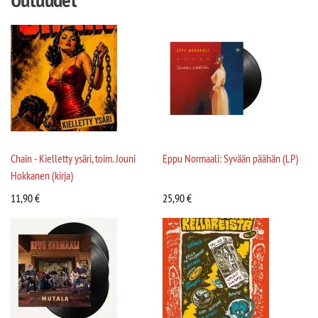
Chain - Kielletty ysäri, toim. Jouni
Eppu Normaali: Syvään päähän (LP)
Hokkanen (kirja)
11,90
€
25,90
€