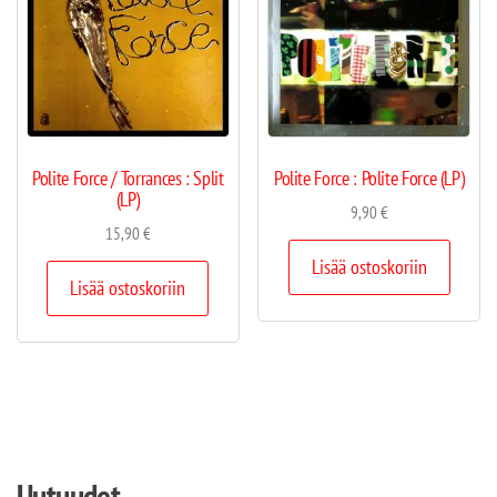
Polite Force / Torrances : Split
Polite Force : Polite Force (LP)
(LP)
9,90
€
15,90
€
Lisää ostoskoriin
Lisää ostoskoriin
Uutuudet