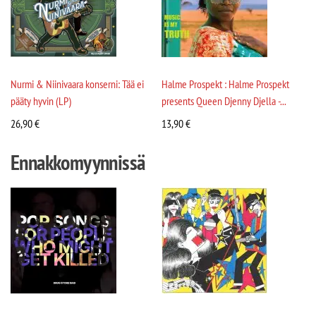
Nurmi & Niinivaara konserni: Tää ei
Halme Prospekt : Halme Prospekt
pääty hyvin (LP)
presents Queen Djenny Djella -...
26,90
€
13,90
€
Ennakkomyynnissä