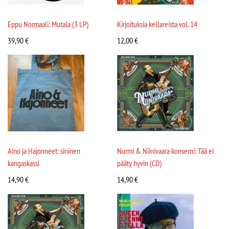
Eppu Normaali: Mutala (3 LP)
Kirjoituksia kellareista vol. 14
39,90
€
12,00
€
Aino ja Hajonneet: sininen
Nurmi & Niinivaara konserni: Tää ei
kangaskassi
pääty hyvin (CD)
14,90
€
14,90
€