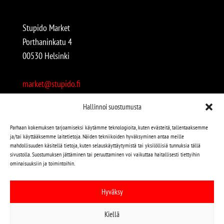
Stupido Market
Porthaninkatu 4
00530 Helsinki
market@stupido.fi
+358 50 4708664
Hallinnoi suostumusta
Avoinna:
Parhaan kokemuksen tarjoamiseksi käytämme teknologioita, kuten evästeitä, tallentaaksemme
ja/tai käyttääksemme laitetietoja. Näiden tekniikoiden hyväksyminen antaa meille
arkisin 12-18
mahdollisuuden käsitellä tietoja, kuten selauskäyttäytymistä tai yksilöllisiä tunnuksia tällä
lauantaisin 12-17
sivustolla. Suostumuksen jättäminen tai peruuttaminen voi vaikuttaa haitallisesti tiettyihin
ominaisuuksiin ja toimintoihin.
Stupido löytyy myös kivijalasta!
Hyväksy
Stupido Marketista löydät niin uudet kuin käytetytkin
Kiellä
levyt, vaatteet, kirjat, korut jne jne…