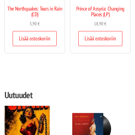
The Northquakes: Tears in Rain
Prince of Assyria: Changing
(CD)
Places (LP)
3,90
€
18,90
€
Lisää ostoskoriin
Lisää ostoskoriin
Uutuudet