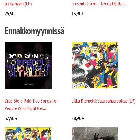
pääty hyvin (LP)
presents Queen Djenny Djella -...
26,90
€
13,90
€
Ennakkomyynnissä
Drug Store Raid: Pop Songs For
Litku Klemetti: Sata pahaa poikaa (LP)
People Who Might Get...
32,90
€
28,90
€