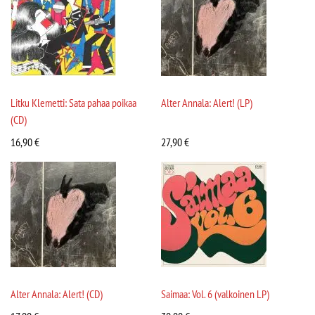
Litku Klemetti: Sata pahaa poikaa
Alter Annala: Alert! (LP)
(CD)
16,90
€
27,90
€
Alter Annala: Alert! (CD)
Saimaa: Vol. 6 (valkoinen LP)