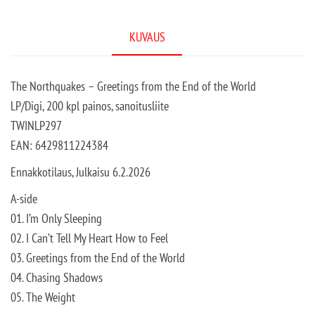
KUVAUS
The Northquakes – Greetings from the End of the World
LP/Digi, 200 kpl painos, sanoitusliite
TWINLP297
EAN: 6429811224384
Ennakkotilaus, Julkaisu 6.2.2026
A-side
01. I’m Only Sleeping
02. I Can’t Tell My Heart How to Feel
03. Greetings from the End of the World
04. Chasing Shadows
05. The Weight