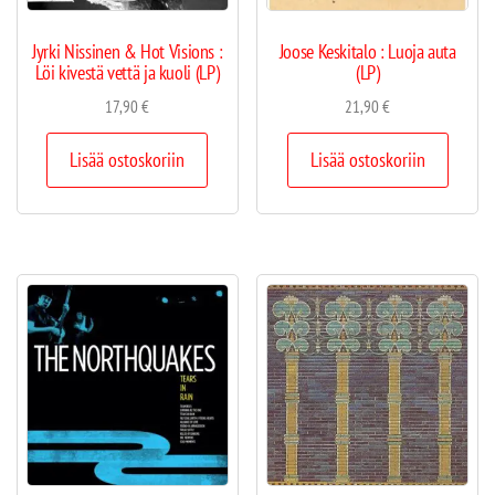
Jyrki Nissinen & Hot Visions :
Joose Keskitalo : Luoja auta
Löi kivestä vettä ja kuoli (LP)
(LP)
17,90
€
21,90
€
Lisää ostoskoriin
Lisää ostoskoriin