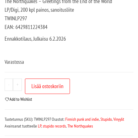
The Northquakes – Greetings from the End of the World
LP/Digi, 200 kpl painos, sanoitusliite
TWINLP297
EAN: 6429811224384
Ennakkotilaus, Julkaisu 6.2.2026
Varastossa
-
+
Lisää ostoskoriin
Add to Wishlist
Tuotetunnus (SKU):
TWINLP297
Osastot:
Finnish punk and indie
,
Stupido
,
Vinyylit
Avainsanat tuotteelle
LP
,
stupido records
,
The Northquakes