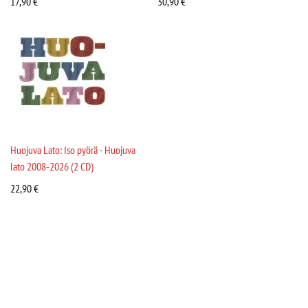
17,90
€
30,90
€
Huojuva Lato: Iso pyörä - Huojuva
lato 2008-2026 (2 CD)
22,90
€