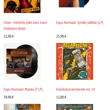
Chain - Kielletty ysäri, toim. Jouni
Eppu Normaali: Syvään päähän (LP)
Hokkanen (kirja)
11,90
€
25,90
€
Eppu Normaali: Mutala (3 LP)
Kirjoituksia kellareista vol. 14
39,90
€
12,00
€