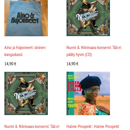
Aino ja Hajonneet: sininen
Nurmi & Niinivaara konserni: Tää ei
kangaskassi
pääty hyvin (CD)
14,90
€
14,90
€
Nurmi & Niinivaara konserni: Tää ei
Halme Prospekt : Halme Prospekt