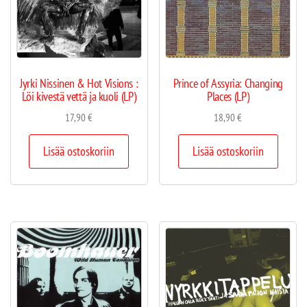
Jyrki Nissinen & Hot Visions :
Prince of Assyria: Changing
Löi kivestä vettä ja kuoli (LP)
Places (LP)
17,90
€
18,90
€
Lisää ostoskoriin
Lisää ostoskoriin