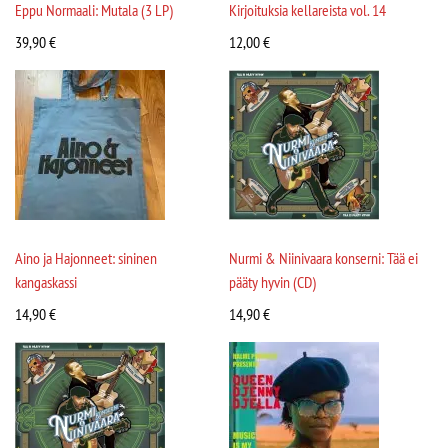
Eppu Normaali: Mutala (3 LP)
Kirjoituksia kellareista vol. 14
39,90
€
12,00
€
Aino ja Hajonneet: sininen
Nurmi & Niinivaara konserni: Tää ei
kangaskassi
pääty hyvin (CD)
14,90
€
14,90
€