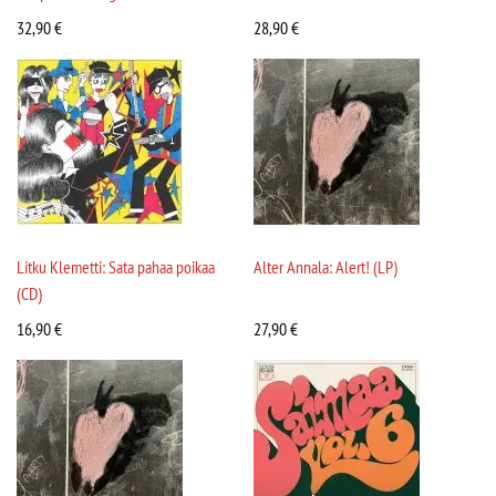
32,90
€
28,90
€
Litku Klemetti: Sata pahaa poikaa
Alter Annala: Alert! (LP)
(CD)
16,90
€
27,90
€