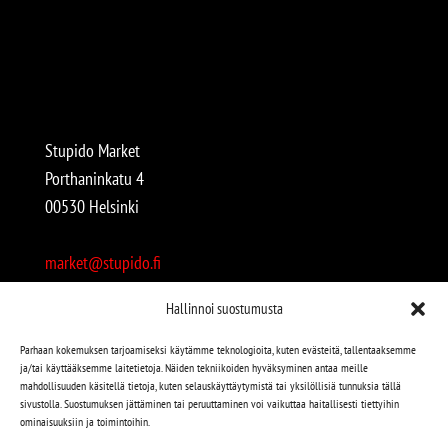
Stupido Market
Porthaninkatu 4
00530 Helsinki
market@stupido.fi
+358 50 4708664
Hallinnoi suostumusta
Avoinna:
Parhaan kokemuksen tarjoamiseksi käytämme teknologioita, kuten evästeitä, tallentaaksemme
ja/tai käyttääksemme laitetietoja. Näiden tekniikoiden hyväksyminen antaa meille
arkisin 12-18
mahdollisuuden käsitellä tietoja, kuten selauskäyttäytymistä tai yksilöllisiä tunnuksia tällä
lauantaisin 12-17
sivustolla. Suostumuksen jättäminen tai peruuttaminen voi vaikuttaa haitallisesti tiettyihin
ominaisuuksiin ja toimintoihin.