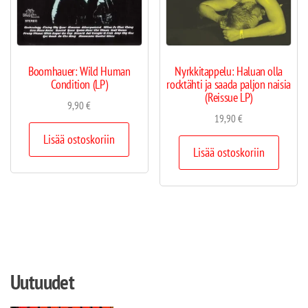
Boomhauer: Wild Human
Nyrkkitappelu: Haluan olla
Condition (LP)
rocktähti ja saada paljon naisia
(Reissue LP)
9,90
€
19,90
€
Lisää ostoskoriin
Lisää ostoskoriin
Uutuudet