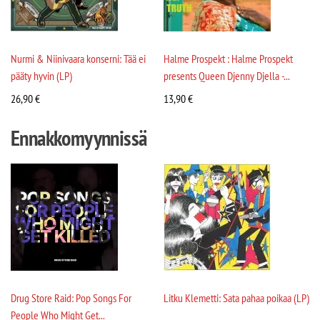
Nurmi & Niinivaara konserni: Tää ei
Halme Prospekt : Halme Prospekt
pääty hyvin (LP)
presents Queen Djenny Djella -...
26,90
€
13,90
€
Ennakkomyynnissä
Drug Store Raid: Pop Songs For
Litku Klemetti: Sata pahaa poikaa (LP)
People Who Might Get...