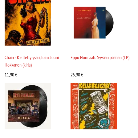
Chain - Kielletty ysäri, toim. Jouni
Eppu Normaali: Syvään päähän (LP)
Hokkanen (kirja)
11,90
€
25,90
€