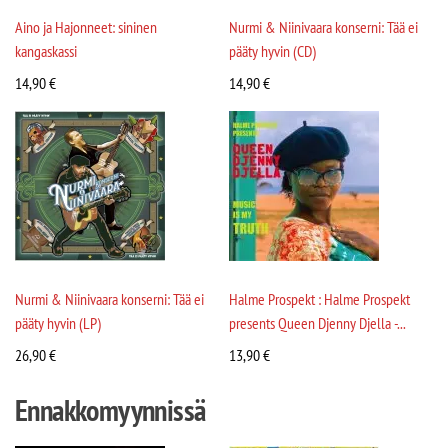
Aino ja Hajonneet: sininen
Nurmi & Niinivaara konserni: Tää ei
kangaskassi
pääty hyvin (CD)
14,90
€
14,90
€
Nurmi & Niinivaara konserni: Tää ei
Halme Prospekt : Halme Prospekt
pääty hyvin (LP)
presents Queen Djenny Djella -...
26,90
€
13,90
€
Ennakkomyynnissä