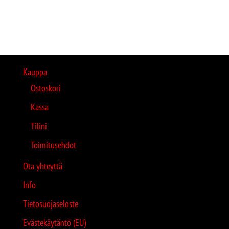
Kauppa
Ostoskori
Kassa
Tilini
Toimitusehdot
Ota yhteyttä
Info
Tietosuojaseloste
Evästekäytäntö (EU)