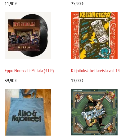
11,90
€
25,90
€
Eppu Normaali: Mutala (3 LP)
Kirjoituksia kellareista vol. 14
39,90
€
12,00
€