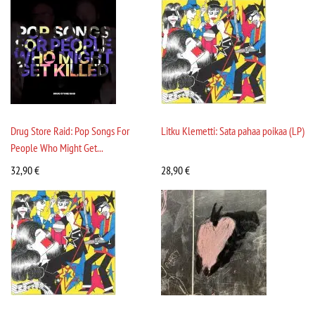
Drug Store Raid: Pop Songs For
Litku Klemetti: Sata pahaa poikaa (LP)
People Who Might Get...
32,90
€
28,90
€