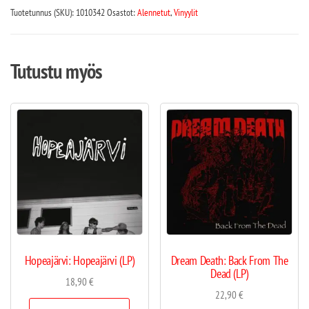
Tuotetunnus (SKU):
1010342
Osastot:
Alennetut
,
Vinyylit
Tutustu myös
Hopeajärvi: Hopeajärvi (LP)
Dream Death: Back From The
Dead (LP)
18,90
€
22,90
€