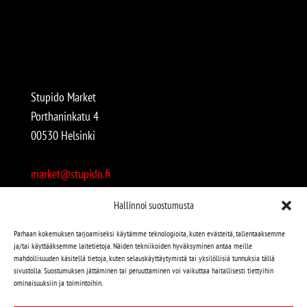
Stupido Market
Porthaninkatu 4
00530 Helsinki
market@stupido.fi
+358 50 4708664
Hallinnoi suostumusta
Avoinna:
Parhaan kokemuksen tarjoamiseksi käytämme teknologioita, kuten evästeitä, tallentaaksemme
ja/tai käyttääksemme laitetietoja. Näiden tekniikoiden hyväksyminen antaa meille
arkisin 12-18
mahdollisuuden käsitellä tietoja, kuten selauskäyttäytymistä tai yksilöllisiä tunnuksia tällä
lauantaisin 12-17
sivustolla. Suostumuksen jättäminen tai peruuttaminen voi vaikuttaa haitallisesti tiettyihin
ominaisuuksiin ja toimintoihin.
Stupido löytyy myös kivijalasta!