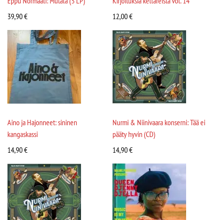
Eppu Normaali: Mutala (3 LP)
Kirjoituksia kellareista vol. 14
39,90
€
12,00
€
Aino ja Hajonneet: sininen
Nurmi & Niinivaara konserni: Tää ei
kangaskassi
pääty hyvin (CD)
14,90
€
14,90
€