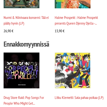
Nurmi & Niinivaara konserni: Tää ei
Halme Prospekt : Halme Prospekt
pääty hyvin (LP)
presents Queen Djenny Djella -...
26,90
€
13,90
€
Ennakkomyynnissä
Drug Store Raid: Pop Songs For
Litku Klemetti: Sata pahaa poikaa (LP)
People Who Might Get...