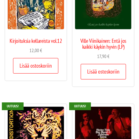
Kirjoituksia kellareista vol.12
Ville Viinikainen: Entä jos
kaikki käykin hyvin (LP)
12,00
€
17,90
€
Lisää ostoskoriin
Lisää ostoskoriin
UUTUUS!
UUTUUS!