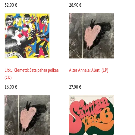
32,90
€
28,90
€
Litku Klemetti: Sata pahaa poikaa
Alter Annala: Alert! (LP)
(CD)
16,90
€
27,90
€