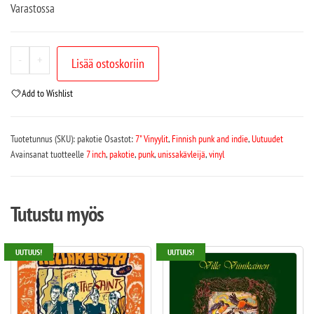
Varastossa
-
+
Lisää ostoskoriin
Add to Wishlist
Tuotetunnus (SKU):
pakotie
Osastot:
7" Vinyylit
,
Finnish punk and indie
,
Uutuudet
Avainsanat tuotteelle
7 inch
,
pakotie
,
punk
,
unissakävleijä
,
vinyl
Tutustu myös
UUTUUS!
UUTUUS!