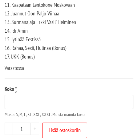
11. Kaapataan Lentokone Moskovaan
12. Juannut Oon Paljo Viinaa
13. Surmanajaja Erkki Vasil’ Helminen
14. Idi Amin
15. Jytinää Eestissä
16. Rahaa, Sexii, Hulinaa (Bonus)
17. UKK (Bonus)
Varastossa
Koko
*
Musta. S, M, L, XL, XXL, XXXL. Muista mainita koko!
-
+
Lisää ostoskoriin