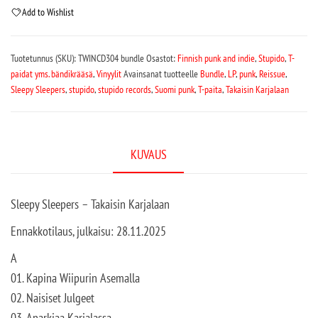
Add to Wishlist
Tuotetunnus (SKU):
TWINCD304 bundle
Osastot:
Finnish punk and indie
,
Stupido
,
T-
paidat yms. bändikrääsä
,
Vinyylit
Avainsanat tuotteelle
Bundle
,
LP
,
punk
,
Reissue
,
Sleepy Sleepers
,
stupido
,
stupido records
,
Suomi punk
,
T-paita
,
Takaisin Karjalaan
KUVAUS
Sleepy Sleepers – Takaisin Karjalaan
Ennakkotilaus, julkaisu: 28.11.2025
A
01. Kapina Wiipurin Asemalla
02. Naisiset Julgeet
03. Anarkiaa Karjalassa