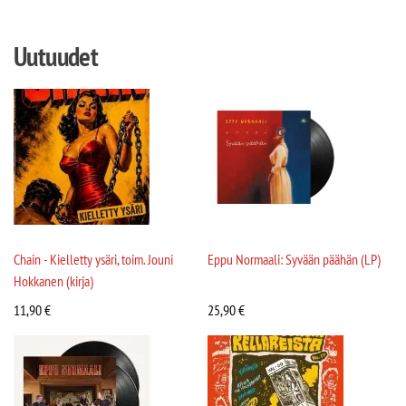
Uutuudet
Chain - Kielletty ysäri, toim. Jouni
Eppu Normaali: Syvään päähän (LP)
Hokkanen (kirja)
11,90
€
25,90
€