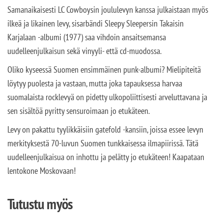
Samanaikaisesti LC Cowboysin joululevyn kanssa julkaistaan myös
ilkeä ja likainen levy, sisarbändi Sleepy Sleepersin Takaisin
Karjalaan -albumi (1977) saa vihdoin ansaitsemansa
uudelleenjulkaisun sekä vinyyli- että cd-muodossa.
Oliko kyseessä Suomen ensimmäinen punk-albumi? Mielipiteitä
löytyy puolesta ja vastaan, mutta joka tapauksessa harvaa
suomalaista rocklevyä on pidetty ulkopoliittisesti arveluttavana ja
sen sisältöä pyritty sensuroimaan jo etukäteen.
Levy on pakattu tyylikkäisiin gatefold -kansiin, joissa essee levyn
merkityksestä 70-luvun Suomen tunkkaisessa ilmapiirissä. Tätä
uudelleenjulkaisua on inhottu ja pelätty jo etukäteen! Kaapataan
lentokone Moskovaan!
Tutustu myös