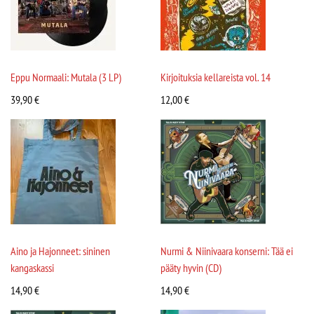
Eppu Normaali: Mutala (3 LP)
Kirjoituksia kellareista vol. 14
39,90
€
12,00
€
Aino ja Hajonneet: sininen
Nurmi & Niinivaara konserni: Tää ei
kangaskassi
pääty hyvin (CD)
14,90
€
14,90
€