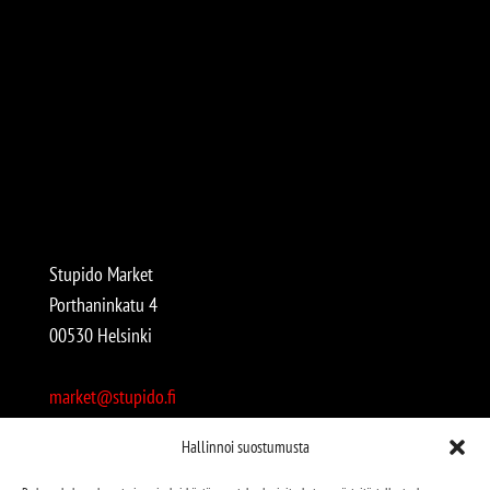
Stupido Market
Porthaninkatu 4
00530 Helsinki
market@stupido.fi
+358 50 4708664
Hallinnoi suostumusta
Avoinna: