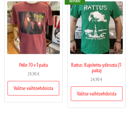
UUTUUS!
Pelle 70 v T-paita
Rattus: Rajoitettu ydinsota (T-
paita)
29,90
€
24,90
€
Valitse vaihtoehdoista
Valitse vaihtoehdoista