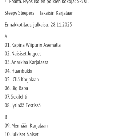
+ T-paita. Myös isojen poikien kokoja: S-5XL.
Sleepy Sleepers – Takaisin Karjalaan
Ennakkotilaus, julkaisu: 28.11.2025
A
01. Kapina Wiipurin Asemalla
02. Naisiset Julgeet
03. Anarkiaa Karjalassa
04. Huaribukki
05. ICllä Karjalaan
06. Big Baba
07. Sexilehti
08. Jytinää Eestissä
B
09. Mennään Karjalaan
10. Julkiset Naiset