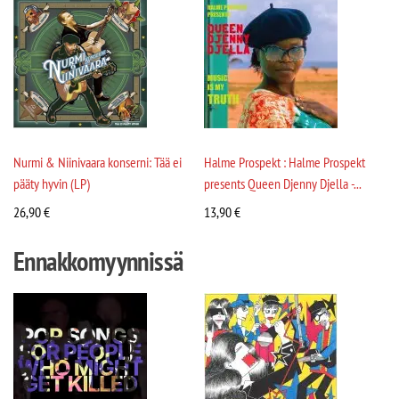
Nurmi & Niinivaara konserni: Tää ei
Halme Prospekt : Halme Prospekt
pääty hyvin (LP)
presents Queen Djenny Djella -...
26,90
€
13,90
€
Ennakkomyynnissä