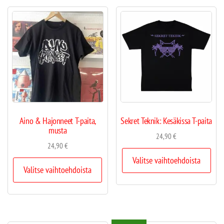
Aino & Hajonneet T-paita,
Sekret Teknik: Kesäkissa T-paita
musta
24,90
€
24,90
€
Valitse vaihtoehdoista
Valitse vaihtoehdoista