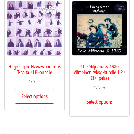
Hugo Cajan: Häviävä ikuisuus
Pelle Miljoona & 1980:
T-paita + LP -bundle
Viimeinen syksy -bundle (LP +
CD +paita)
49,90
€
49,90
€
Select options
Select options