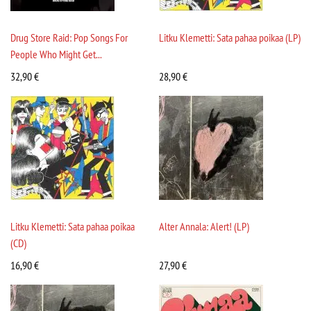
Drug Store Raid: Pop Songs For
Litku Klemetti: Sata pahaa poikaa (LP)
People Who Might Get...
32,90
€
28,90
€
Litku Klemetti: Sata pahaa poikaa
Alter Annala: Alert! (LP)
(CD)
16,90
€
27,90
€