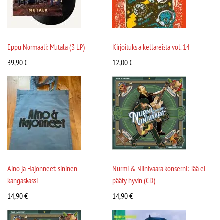
Eppu Normaali: Mutala (3 LP)
Kirjoituksia kellareista vol. 14
39,90
€
12,00
€
Aino ja Hajonneet: sininen
Nurmi & Niinivaara konserni: Tää ei
kangaskassi
pääty hyvin (CD)
14,90
€
14,90
€