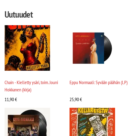
Uutuudet
Chain - Kielletty ysäri, toim. Jouni
Eppu Normaali: Syvään päähän (LP)
Hokkanen (kirja)
11,90
€
25,90
€