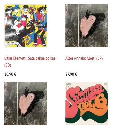
Litku Klemetti: Sata pahaa poikaa
Alter Annala: Alert! (LP)
(CD)
16,90
€
27,90
€