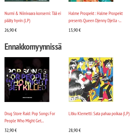
Nurmi & Niinivaara konserni: Tää ei
Halme Prospekt : Halme Prospekt
pääty hyvin (LP)
presents Queen Djenny Djella -...
26,90
€
13,90
€
Ennakkomyynnissä
Drug Store Raid: Pop Songs For
Litku Klemetti: Sata pahaa poikaa (LP)
People Who Might Get...
32,90
€
28,90
€