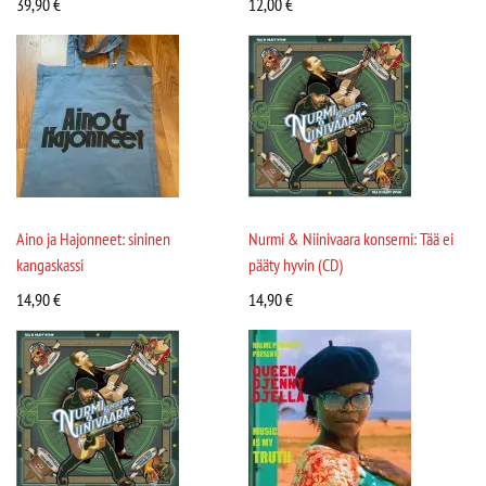
39,90
€
12,00
€
Aino ja Hajonneet: sininen
Nurmi & Niinivaara konserni: Tää ei
kangaskassi
pääty hyvin (CD)
14,90
€
14,90
€