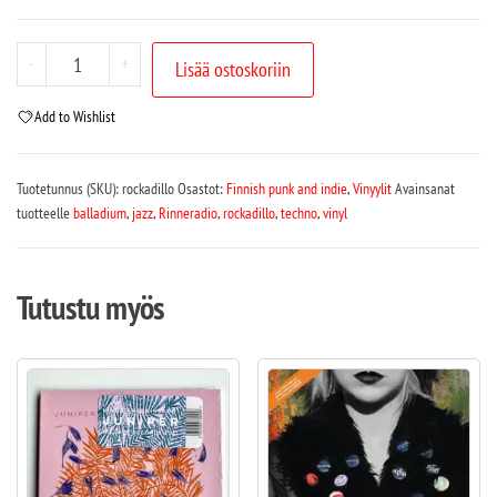
-
+
Lisää ostoskoriin
Add to Wishlist
Tuotetunnus (SKU):
rockadillo
Osastot:
Finnish punk and indie
,
Vinyylit
Avainsanat
tuotteelle
balladium
,
jazz
,
Rinneradio
,
rockadillo
,
techno
,
vinyl
Tutustu myös