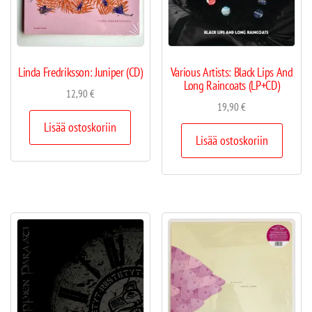
Linda Fredriksson: Juniper (CD)
Various Artists: Black Lips And
Long Raincoats (LP+CD)
12,90
€
19,90
€
Lisää ostoskoriin
Lisää ostoskoriin