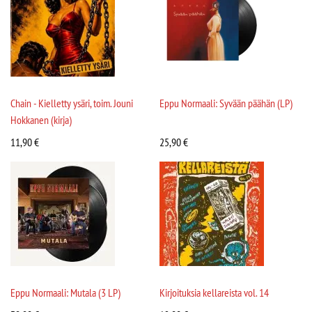
Chain - Kielletty ysäri, toim. Jouni
Eppu Normaali: Syvään päähän (LP)
Hokkanen (kirja)
11,90
€
25,90
€
Eppu Normaali: Mutala (3 LP)
Kirjoituksia kellareista vol. 14