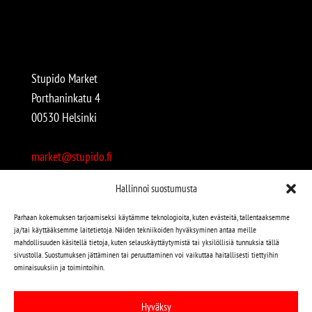
Stupido Market
Porthaninkatu 4
00530 Helsinki
market@stupido.fi
+358 50 4708664
Hallinnoi suostumusta
Avoinna:
Parhaan kokemuksen tarjoamiseksi käytämme teknologioita, kuten evästeitä, tallentaaksemme
ja/tai käyttääksemme laitetietoja. Näiden tekniikoiden hyväksyminen antaa meille
arkisin 12-18
mahdollisuuden käsitellä tietoja, kuten selauskäyttäytymistä tai yksilöllisiä tunnuksia tällä
lauantaisin 12-17
sivustolla. Suostumuksen jättäminen tai peruuttaminen voi vaikuttaa haitallisesti tiettyihin
ominaisuuksiin ja toimintoihin.
Stupido löytyy myös kivijalasta!
Hyväksy