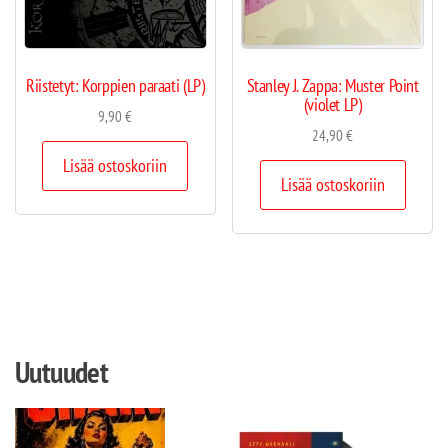
Riistetyt: Korppien paraati (LP)
Stanley J. Zappa: Muster Point
(violet LP)
9,90
€
24,90
€
Lisää ostoskoriin
Lisää ostoskoriin
Uutuudet