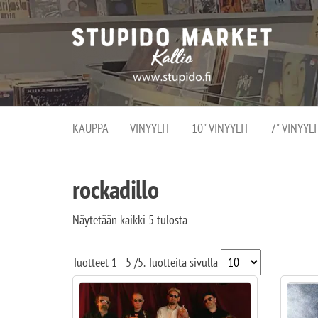
Stupi
Stupido M
vaihtoeht
Marke
erikoistun
verko
verkko- se
kivijalka
ja
Helsingiss
kivija
Kallion
KAUPPA
VINYYLIT
10" VINYYLIT
7" VINYYLI
sydämessä
rockadillo
Näytetään kaikki 5 tulosta
Tuotteet
1 - 5
/
5
. Tuotteita sivulla