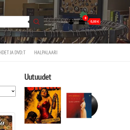
0
0,00
€
EHDET JA DVD:T
HALPALAARI
Uutuudet