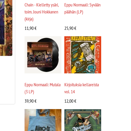
Chain - Kielletty ysäri,
Eppu Normaali: Syvään
toim. Jouni Hokkanen
päähän (LP)
(kirja)
11,90
€
25,90
€
Eppu Normaali: Mutala
Kirjoituksia kellareista
(3 LP)
vol. 14
39,90
€
12,00
€