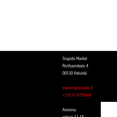
Stupido Market
Porthaninkatu 4
00530 Helsinki
market@stupido.fi
+358 50 4708664
Avoinna:
arkisin 12-18