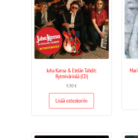
Juha Kansa & Etelän Tahdit:
Mari
Rytmivärinää (CD)
9,90
€
Lisää ostoskoriin