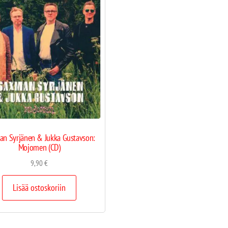
n Syrjänen & Jukka Gustavson:
Mojomen (CD)
9,90
€
Lisää ostoskoriin