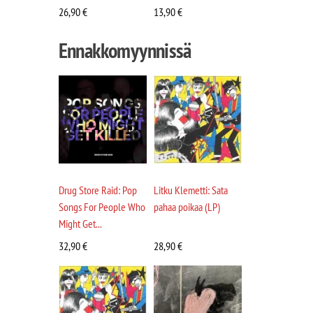
26,90
€
13,90
€
Ennakkomyynnissä
Drug Store Raid: Pop
Litku Klemetti: Sata
Songs For People Who
pahaa poikaa (LP)
Might Get...
32,90
€
28,90
€