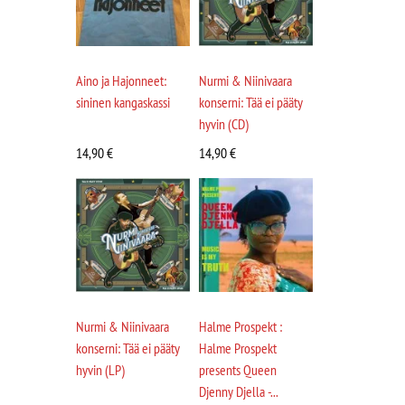
Aino ja Hajonneet:
Nurmi & Niinivaara
sininen kangaskassi
konserni: Tää ei pääty
hyvin (CD)
14,90
€
14,90
€
Nurmi & Niinivaara
Halme Prospekt :
konserni: Tää ei pääty
Halme Prospekt
hyvin (LP)
presents Queen
Djenny Djella -...