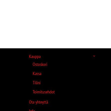
Kauppa
Ostoskori
Kassa
Tilini
Toimitusehdot
Ota yhteyttä