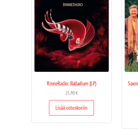
RinneRadio: Balladium (LP)
Saxma
25,90
€
Lisää ostoskoriin