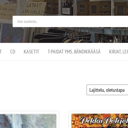
do
arket on
omusaan
t –
ut
ssa
kä
kauppa
ä
lassa
T
CD
KASETIT
T-PAIDAT YMS. BÄNDIKRÄÄSÄ
KIRJAT, L
.