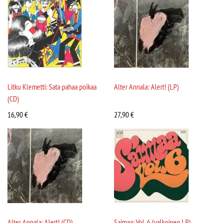
Litku Klemetti: Sata pahaa poikaa
Alter Annala: Alert! (LP)
(CD)
16,90
€
27,90
€
Alter Annala: Alert! (CD)
Saimaa: Vol. 6 (valkoinen LP)