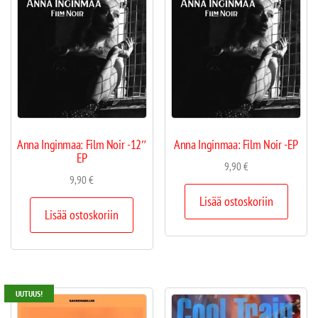
Anna Inginmaa: Film Noir -12″
Anna Inginmaa: Film Noir -EP
EP
9,90
€
9,90
€
Lisää ostoskoriin
Lisää ostoskoriin
UUTUUS!