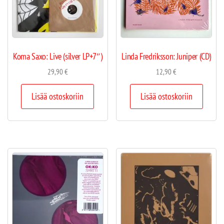
Koma Saxo: Live (silver LP+7″)
Linda Fredriksson: Juniper (CD)
29,90
€
12,90
€
Lisää ostoskoriin
Lisää ostoskoriin