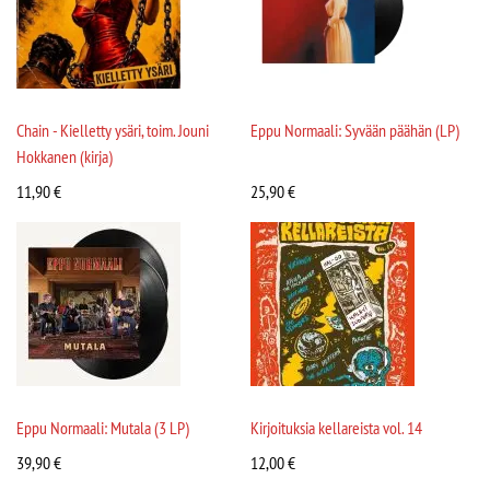
Chain - Kielletty ysäri, toim. Jouni
Eppu Normaali: Syvään päähän (LP)
Hokkanen (kirja)
11,90
€
25,90
€
Eppu Normaali: Mutala (3 LP)
Kirjoituksia kellareista vol. 14
39,90
€
12,00
€