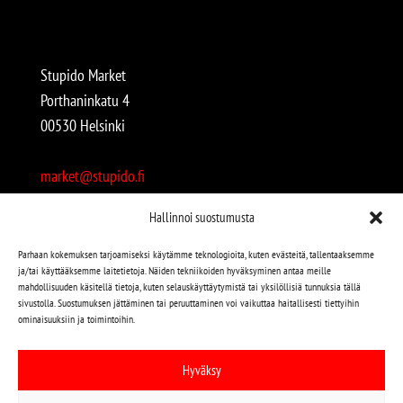
Stupido Market
Porthaninkatu 4
00530 Helsinki
market@stupido.fi
+358 50 4708664
Hallinnoi suostumusta
Avoinna:
Parhaan kokemuksen tarjoamiseksi käytämme teknologioita, kuten evästeitä, tallentaaksemme
ja/tai käyttääksemme laitetietoja. Näiden tekniikoiden hyväksyminen antaa meille
arkisin 12-18
mahdollisuuden käsitellä tietoja, kuten selauskäyttäytymistä tai yksilöllisiä tunnuksia tällä
lauantaisin 12-17
sivustolla. Suostumuksen jättäminen tai peruuttaminen voi vaikuttaa haitallisesti tiettyihin
ominaisuuksiin ja toimintoihin.
Stupido löytyy myös kivijalasta!
Hyväksy
Stupido Marketista löydät niin uudet kuin käytetytkin