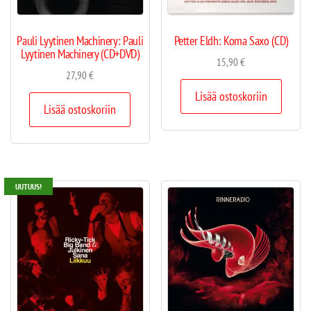
Pauli Lyytinen Machinery: Pauli
Petter Eldh: Koma Saxo (CD)
Lyytinen Machinery (CD+DVD)
15,90
€
27,90
€
Lisää ostoskoriin
Lisää ostoskoriin
UUTUUS!