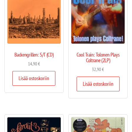
Backengrillen: S/T (CD)
Cool Train: Tolonen Plays
Coltrane (2LP)
14,90
€
32,90
€
Lisää ostoskoriin
Lisää ostoskoriin