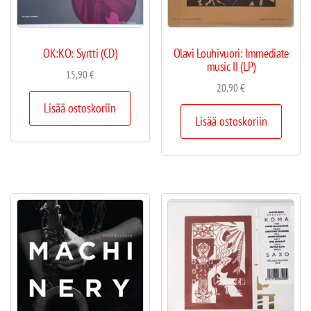
OK:KO: Syrtti (CD)
Olavi Louhivuori: Immediate
music II (LP)
15,90
€
20,90
€
Lisää ostoskoriin
Lisää ostoskoriin