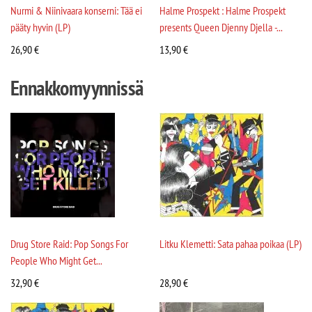
Nurmi & Niinivaara konserni: Tää ei
Halme Prospekt : Halme Prospekt
pääty hyvin (LP)
presents Queen Djenny Djella -...
26,90
€
13,90
€
Ennakkomyynnissä
Drug Store Raid: Pop Songs For
Litku Klemetti: Sata pahaa poikaa (LP)
People Who Might Get...
32,90
€
28,90
€