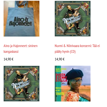
Aino ja Hajonneet: sininen
Nurmi & Niinivaara konserni: Tää ei
kangaskassi
pääty hyvin (CD)
14,90
€
14,90
€