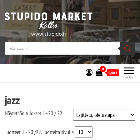
Stupido Market – verkossa ja kivijalassa
Stupido Market on vaihtoehtomusaan
erikoistunut verkko- sekä
kivijalkakauppa Helsingissä Kallion
sydämessä.
0
0,00
€
Valikko
jazz
Näytetään tulokset 1–20 / 22
Tuotteet
1 - 20
/
22
. Tuotteita sivulla