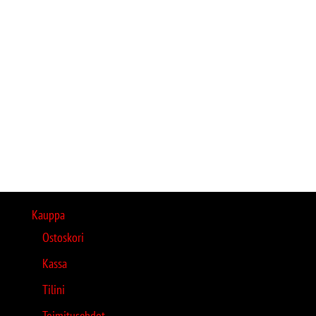
Kauppa
Ostoskori
Kassa
Tilini
Toimitusehdot