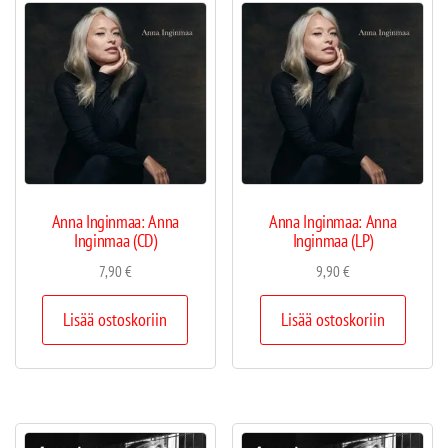
Anna Inginmaa: Anna
Anna Inginmaa: Anna
Inginmaa (CD)
Inginmaa (LP)
7,90
€
9,90
€
Lisää ostoskoriin
Lisää ostoskoriin