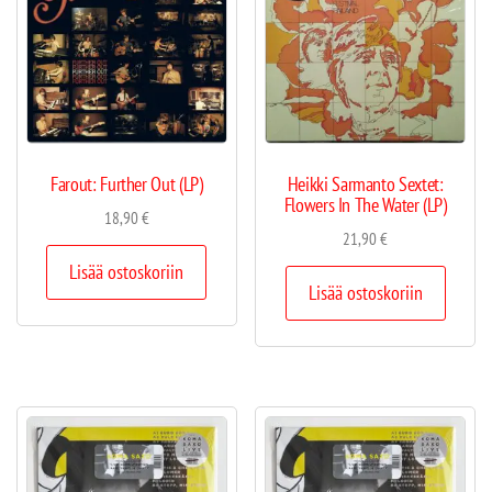
Farout: Further Out (LP)
Heikki Sarmanto Sextet:
Flowers In The Water (LP)
18,90
€
21,90
€
Lisää ostoskoriin
Lisää ostoskoriin