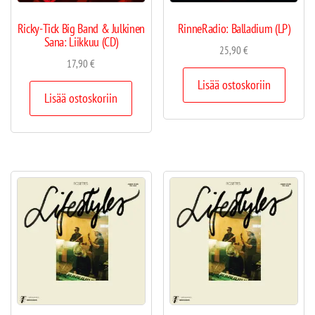
Ricky-Tick Big Band & Julkinen
RinneRadio: Balladium (LP)
Sana: Liikkuu (CD)
25,90
€
17,90
€
Lisää ostoskoriin
Lisää ostoskoriin