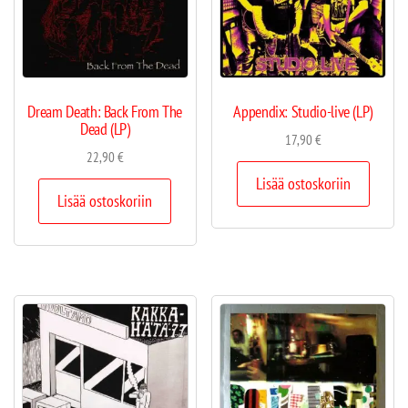
Dream Death: Back From The
Appendix: Studio-live (LP)
Dead (LP)
17,90
€
22,90
€
Lisää ostoskoriin
Lisää ostoskoriin