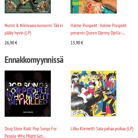
Nurmi & Niinivaara konserni: Tää ei
Halme Prospekt : Halme Prospekt
pääty hyvin (LP)
presents Queen Djenny Djella -...
26,90
€
13,90
€
Ennakkomyynnissä
Drug Store Raid: Pop Songs For
Litku Klemetti: Sata pahaa poikaa (LP)
People Who Might Get...