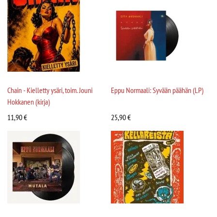
Chain - Kielletty ysäri, toim. Jouni
Eppu Normaali: Syvään päähän (LP)
Hokkanen (kirja)
11,90
€
25,90
€