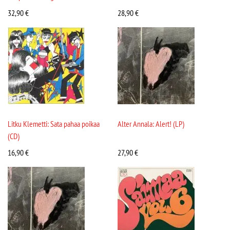
32,90
€
28,90
€
Litku Klemetti: Sata pahaa poikaa
Alter Annala: Alert! (LP)
(CD)
16,90
€
27,90
€