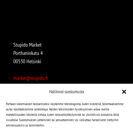
Stupido Market
Porthaninkatu 4
00530 Helsinki
market@stupido.fi
+358 50 4708664
Hallinnoi suostumusta
Avoinna:
Parhaan kokemuksen tarjoamiseksi käytämme teknologioita, kuten evästeitä, tallentaaksemme
ja/tai käyttääksemme laitetietoja. Näiden tekniikoiden hyväksyminen antaa meille
arkisin 12-18
mahdollisuuden käsitellä tietoja, kuten selauskäyttäytymistä tai yksilöllisiä tunnuksia tällä
lauantaisin 12-17
sivustolla. Suostumuksen jättäminen tai peruuttaminen voi vaikuttaa haitallisesti tiettyihin
ominaisuuksiin ja toimintoihin.