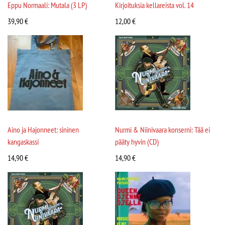
Eppu Normaali: Mutala (3 LP)
Kirjoituksia kellareista vol. 14
39,90
€
12,00
€
Aino ja Hajonneet: sininen
Nurmi & Niinivaara konserni: Tää ei
kangaskassi
pääty hyvin (CD)
14,90
€
14,90
€