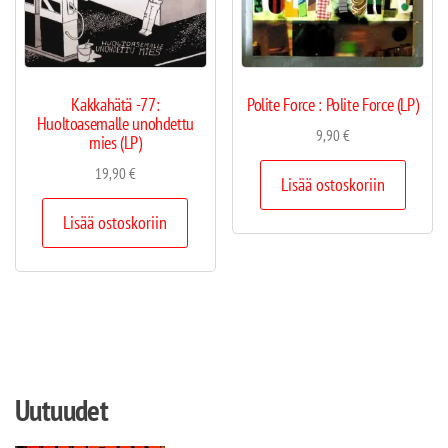
Kakkahätä -77:
Polite Force : Polite Force (LP)
Huoltoasemalle unohdettu
9,90
€
mies (LP)
19,90
€
Lisää ostoskoriin
Lisää ostoskoriin
Uutuudet