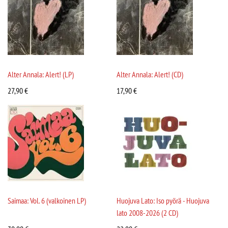
Alter Annala: Alert! (LP)
Alter Annala: Alert! (CD)
27,90
€
17,90
€
Saimaa: Vol. 6 (valkoinen LP)
Huojuva Lato: Iso pyörä - Huojuva
lato 2008-2026 (2 CD)