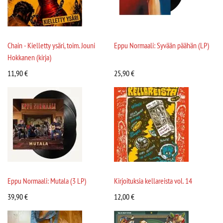
Chain - Kielletty ysäri, toim. Jouni
Eppu Normaali: Syvään päähän (LP)
Hokkanen (kirja)
11,90
€
25,90
€
Eppu Normaali: Mutala (3 LP)
Kirjoituksia kellareista vol. 14
39,90
€
12,00
€