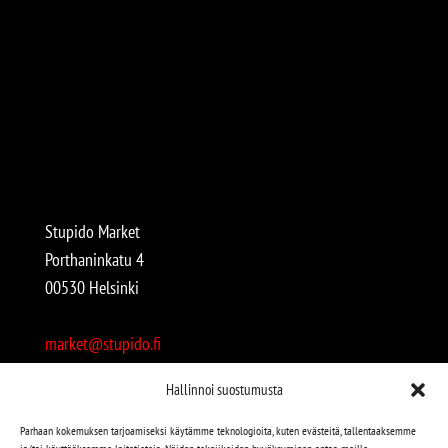
Stupido Market
Porthaninkatu 4
00530 Helsinki
market@stupido.fi
+358 50 4708664
Hallinnoi suostumusta
Avoinna:
Parhaan kokemuksen tarjoamiseksi käytämme teknologioita, kuten evästeitä, tallentaaksemme