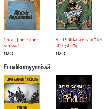
Aino ja Hajonneet: sininen
Nurmi & Niinivaara konserni: Tää ei
kangaskassi
pääty hyvin (CD)
14,90
€
14,90
€
Ennakkomyynnissä