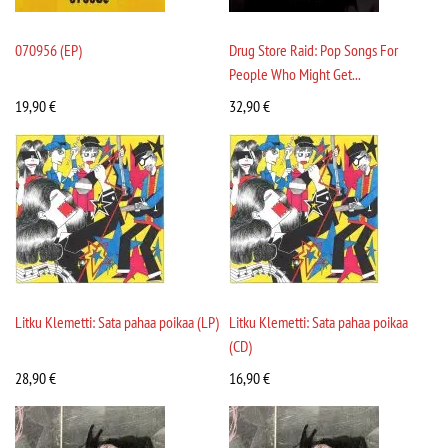
070956 (EP)
Drug Store Raid: Pop Songs For
People Who Might Get...
19,90
€
32,90
€
Litku Klemetti: Sata pahaa poikaa (LP)
Litku Klemetti: Sata pahaa poikaa
(CD)
28,90
€
16,90
€