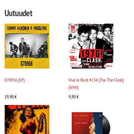
Uutuudet
070956 (EP)
Vive le Rock #134 (The The Clash)
(lehti)
19,90
€
9,90
€