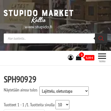
Stupido Market – verkossa ja kivijalassa
Stupido Market on vaihtoehtomusaan
erikoistunut verkko- sekä
kivijalkakauppa Helsingissä Kallion
sydämessä.
0
0,00
€
Valikko
SPH90929
Näytetään ainoa tulos
Tuotteet
1 - 1
/
1
. Tuotteita sivulla