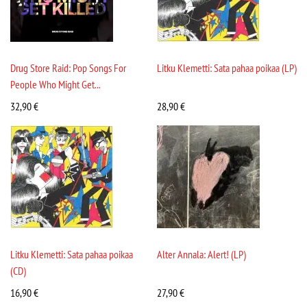
Drug Store Raid: Pop Songs For
Litku Klemetti: Sata pahaa poikaa (LP)
People Who Might Get...
32,90
€
28,90
€
Litku Klemetti: Sata pahaa poikaa
Alter Annala: Alert! (LP)
(CD)
16,90
€
27,90
€