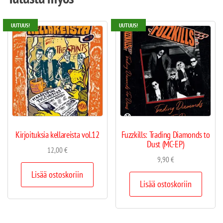
UUTUUS!
UUTUUS!
Kirjoituksia kellareista vol.12
Fuzzkills: Trading Diamonds to
Dust (MC-EP)
12,00
€
9,90
€
Lisää ostoskoriin
Lisää ostoskoriin