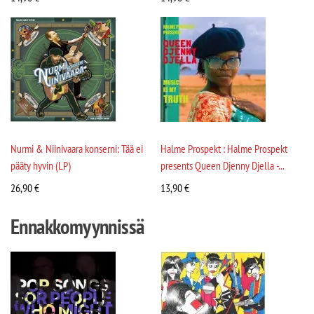
Nurmi & Niinivaara konserni: Tää ei
Halme Prospekt : Halme Prospekt
pääty hyvin (LP)
presents Queen Djenny Djella -...
26,90
€
13,90
€
Ennakkomyynnissä