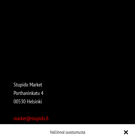
Stupido Market
Porthaninkatu 4
00530 Helsinki
market@stupido.fi
+358 50 4708664
Hallinnoi suostumusta