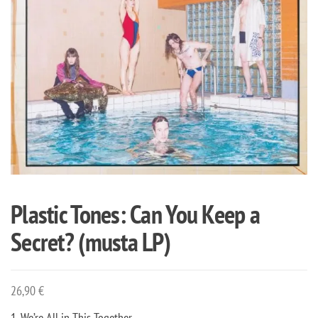
Plastic Tones: Can You Keep a
Secret? (musta LP)
26,90
€
1. We’re All in This Together