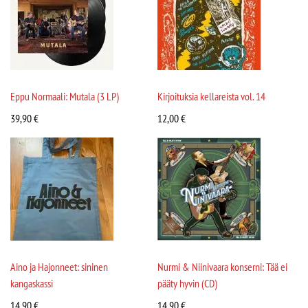
Eppu Normaali: Mutala (3 LP)
Kirjoituksia kellareista vol. 14
39,90
€
12,00
€
Aino ja Hajonneet: sininen
Nurmi & Niinivaara konserni: Tää ei
kangaskassi
pääty hyvin (CD)
14,90
€
14,90
€