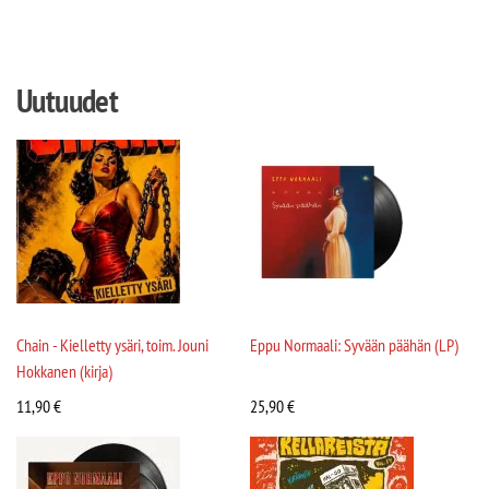
Uutuudet
Chain - Kielletty ysäri, toim. Jouni
Eppu Normaali: Syvään päähän (LP)
Hokkanen (kirja)
11,90
€
25,90
€