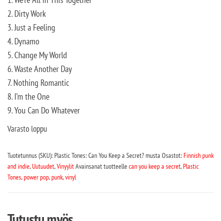
2. Dirty Work
3. Just a Feeling
4. Dynamo
5. Change My World
6. Waste Another Day
7. Nothing Romantic
8. I’m the One
9. You Can Do Whatever
Varasto loppu
Tuotetunnus (SKU):
Plastic Tones: Can You Keep a Secret? musta
Osastot:
Finnish punk
and indie
,
Uutuudet
,
Vinyylit
Avainsanat tuotteelle
can you keep a secret
,
Plastic
Tones
,
power pop
,
punk
,
vinyl
Tutustu myös