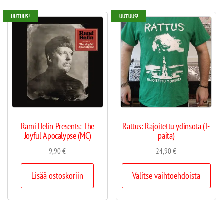
UUTUUS!
UUTUUS!
Rami Helin Presents: The
Rattus: Rajoitettu ydinsota (T-
Joyful Apocalypse (MC)
paita)
9,90
€
24,90
€
Lisää ostoskoriin
Valitse vaihtoehdoista