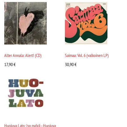
Alter Annala: Alert! (CD)
Saimaa: Vol. 6 (valkoinen LP)
17,90
€
30,90
€
Huojuva Lato: Iso pyörä - Huojuva