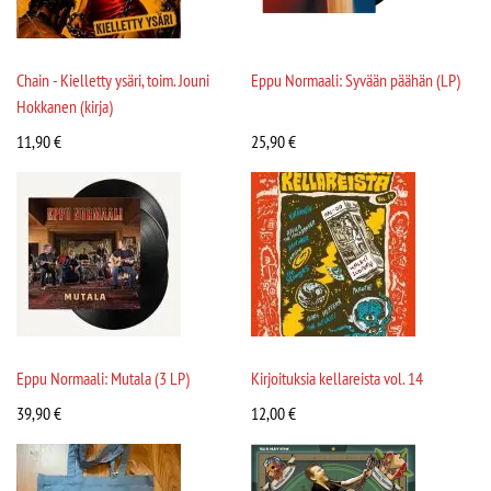
Chain - Kielletty ysäri, toim. Jouni
Eppu Normaali: Syvään päähän (LP)
Hokkanen (kirja)
11,90
€
25,90
€
Eppu Normaali: Mutala (3 LP)
Kirjoituksia kellareista vol. 14
39,90
€
12,00
€