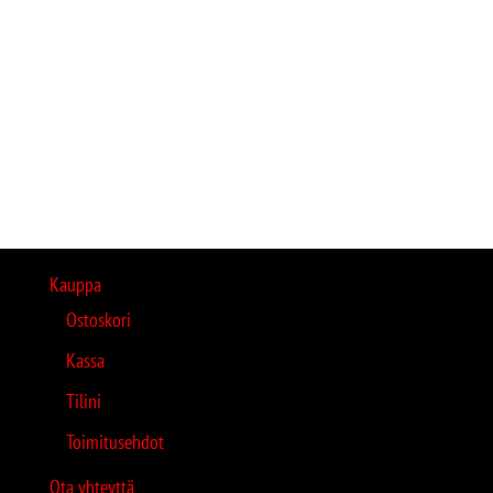
Kauppa
Ostoskori
Kassa
Tilini
Toimitusehdot
Ota yhteyttä