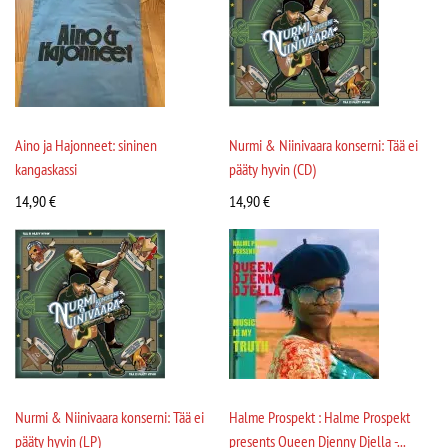
Aino ja Hajonneet: sininen
Nurmi & Niinivaara konserni: Tää ei
kangaskassi
pääty hyvin (CD)
14,90
€
14,90
€
Nurmi & Niinivaara konserni: Tää ei
Halme Prospekt : Halme Prospekt
pääty hyvin (LP)
presents Queen Djenny Djella -...