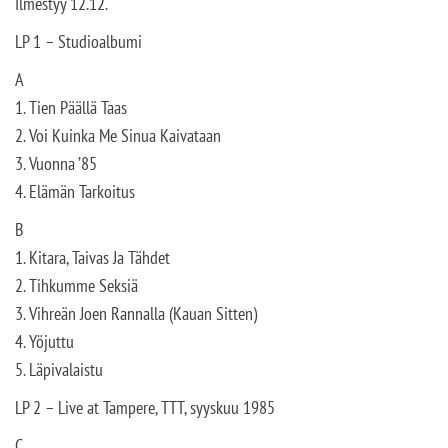
Ilmestyy 12.12.
LP 1 – Studioalbumi
A
1. Tien Päällä Taas
2. Voi Kuinka Me Sinua Kaivataan
3. Vuonna ’85
4. Elämän Tarkoitus
B
1. Kitara, Taivas Ja Tähdet
2. Tihkumme Seksiä
3. Vihreän Joen Rannalla (Kauan Sitten)
4. Yöjuttu
5. Läpivalaistu
LP 2 – Live at Tampere, TTT, syyskuu 1985
C