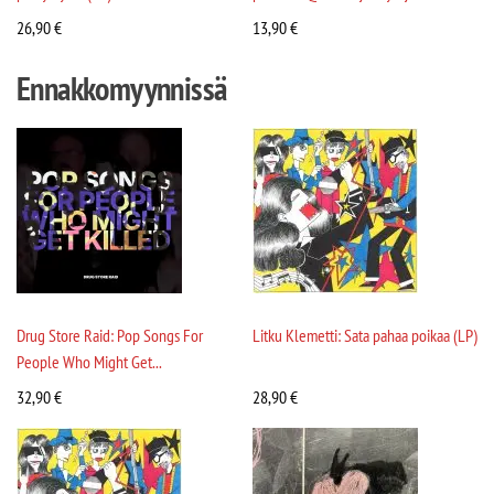
26,90
€
13,90
€
Ennakkomyynnissä
Drug Store Raid: Pop Songs For
Litku Klemetti: Sata pahaa poikaa (LP)
People Who Might Get...
32,90
€
28,90
€