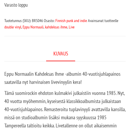
Varasto loppu
Tuotetunnus (SKU):
BRS046
Osasto:
Finnish punk and indie
Avainsanat tuotteelle
double vinyl
,
Eppu Normaali
,
kahdeksas ihme
,
Live
KUVAUS
Eppu Normaalin Kahdeksas Ihme -albumin 40-vuotisjuhlapainos
saatavilla nyt harvinaisen livevinyylin kera!
Tämä suomirockin ehdoton kulmakivi julkaistiin vuonna 1985. Nyt,
40 vuotta myöhemmin, kyseisestä klassikkoalbumista julkaistaan
40-vuotisjuhlapainos. Remasteroitu tuplavinyyli avattavilla kansilla,
missä on studioalbumin lisäksi mukana syyskuussa 1985
Tampereella taltioitu keikka. Livetallenne on ollut aikaisemmin