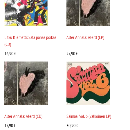
Litku Klemetti: Sata pahaa poikaa
Alter Annala: Alert! (LP)
(CD)
16,90
€
27,90
€
Alter Annala: Alert! (CD)
Saimaa: Vol. 6 (valkoinen LP)
17,90
€
30,90
€