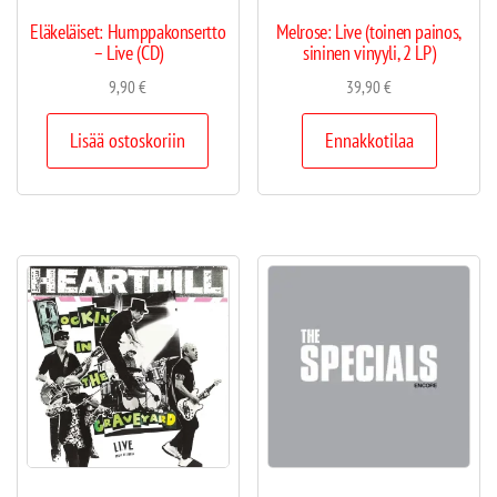
Eläkeläiset: Humppakonsertto
Melrose: Live (toinen painos,
– Live (CD)
sininen vinyyli, 2 LP)
9,90
€
39,90
€
Lisää ostoskoriin
Ennakkotilaa