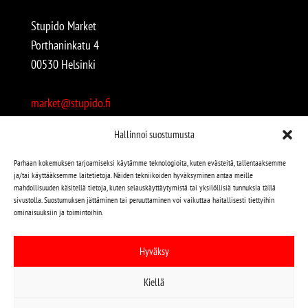
Stupido Market
Porthaninkatu 4
00530 Helsinki
market@stupido.fi
+358 50 4708664
Hallinnoi suostumusta
Avoinna:
Parhaan kokemuksen tarjoamiseksi käytämme teknologioita, kuten evästeitä, tallentaaksemme
ja/tai käyttääksemme laitetietoja. Näiden tekniikoiden hyväksyminen antaa meille
arkisin 12-18
mahdollisuuden käsitellä tietoja, kuten selauskäyttäytymistä tai yksilöllisiä tunnuksia tällä
lauantaisin 12-17
sivustolla. Suostumuksen jättäminen tai peruuttaminen voi vaikuttaa haitallisesti tiettyihin
ominaisuuksiin ja toimintoihin.
Stupido löytyy myös kivijalasta!
Hyväksy
Stupido Marketista löydät niin uudet kuin käytetytkin
Kiellä
levyt, vaatteet, kirjat, korut jne jne…