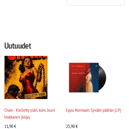
Uutuudet
Chain - Kielletty ysäri, toim. Jouni
Eppu Normaali: Syvään päähän (LP)
Hokkanen (kirja)
11,90
€
25,90
€