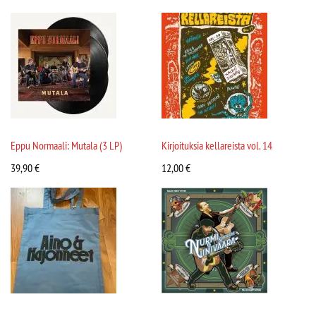
Eppu Normaali: Mutala (3 LP)
Kirjoituksia kellareista vol. 14
39,90
€
12,00
€