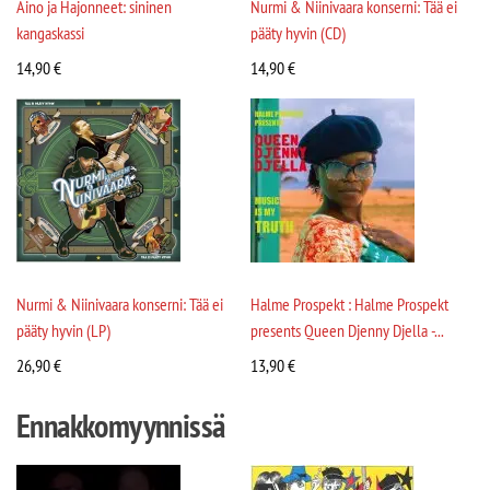
Aino ja Hajonneet: sininen
Nurmi & Niinivaara konserni: Tää ei
kangaskassi
pääty hyvin (CD)
14,90
€
14,90
€
Nurmi & Niinivaara konserni: Tää ei
Halme Prospekt : Halme Prospekt
pääty hyvin (LP)
presents Queen Djenny Djella -...
26,90
€
13,90
€
Ennakkomyynnissä