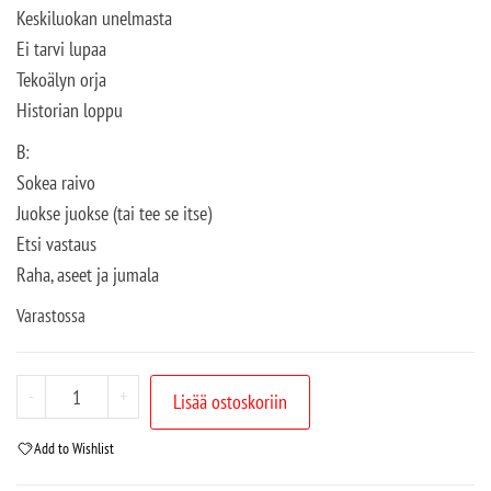
Keskiluokan unelmasta
Ei tarvi lupaa
Tekoälyn orja
Historian loppu
B:
Sokea raivo
Juokse juokse (tai tee se itse)
Etsi vastaus
Raha, aseet ja jumala
Varastossa
-
+
Lisää ostoskoriin
Add to Wishlist