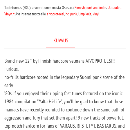
Tuotetunnus (SKU):
aivoprot umpi musta
Osastot:
Finnish punk and indie
,
Uutuudet
,
Vinyylit
Avainsanat tuotteelle
aivoproteesi
,
hc
,
punk
,
Umpikuja
,
vinyl
KUVAUS
Brand-new 12″ by Finnish hardcore veterans AIVOPROTEESI!!
Furious,
no-frills hardcore rooted in the legendary Suomi punk scene of the
early
’80s. If you enjoyed their ripping fast tunes featured on the iconic
1984 compilation ”Yalta Hi-Life”, you’ll be glad to know that these
maniacs have recently reunited to continue down the same path of
aggression and fury that set them apart! 9 new tracks of powerful,
top-notch hardcore for fans of VARAUS, RIISTETYT, BASTARDS, and