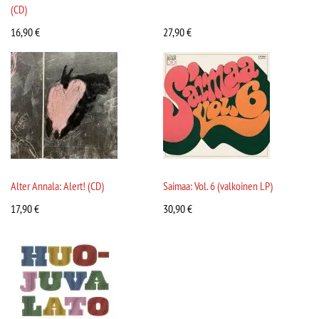
(CD)
16,90
€
27,90
€
Alter Annala: Alert! (CD)
Saimaa: Vol. 6 (valkoinen LP)
17,90
€
30,90
€