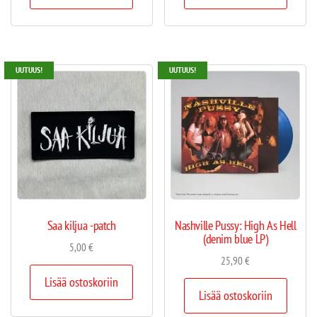
UUTUUS!
UUTUUS!
Saa kiljua -patch
Nashville Pussy: High As Hell
(denim blue LP)
5,00
€
25,90
€
Lisää ostoskoriin
Lisää ostoskoriin