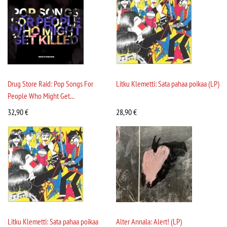
Drug Store Raid: Pop Songs For
Litku Klemetti: Sata pahaa poikaa (LP)
People Who Might Get...
32,90
€
28,90
€
Litku Klemetti: Sata pahaa poikaa
Alter Annala: Alert! (LP)